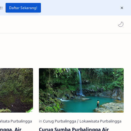
!!
Daftar Sekarang!
ngga, Air
Curug Sumba Purbalingga Air