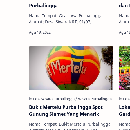
Purbalingga
dan 
Nama Tempat: Goa Lawa Purbalingga
Nama 
Alamat: Desa Siwarak RT. 01/07,
Alama
Karangreja, Dusun IV, Sirawak,
Krenc
Purbalingga, Jawa Tengah, Indonesia Jam
Tenga
Buka: 08.00 …
Bukit Mertelu Purbalingga Spot
Loka
Gunung Slamet Yang Menarik
Gard
Nama Tempat: Bukit Mertelu Purbalingga
Nama