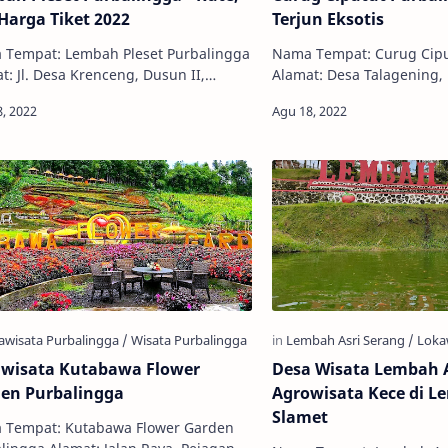
Harga Tiket 2022
Terjun Eksotis
Tempat: Lembah Pleset Purbalingga
Nama Tempat: Curug Cipu
t: Jl. Desa Krenceng, Dusun II,
Alamat: Desa Talagening, 
eng, Kejobong, Purbalingga, Jawa
Kabupaten Purbalingga, 
h, Indonesia, 53392 Harga Tike…
53352 Harga Tiket: Rp. 5.
wisata Kutabawa Flower
Desa Wisata Lembah A
en Purbalingga
Agrowisata Kece di L
Slamet
 Tempat: Kutabawa Flower Garden