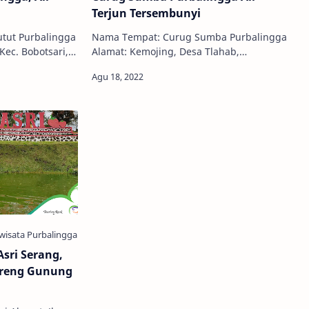
Terjun Tersembunyi
tut Purbalingga
Nama Tempat: Curug Sumba Purbalingga
Kec. Bobotsari,
Alamat: Kemojing, Desa Tlahab,
Jawa Tengah
Karangreja, Kemejing, Tlahab Kidul, Kec.
000,- Eko…
Karangreja, Kabupaten Purbalingga, Jawa
…
sri Serang,
ereng Gunung