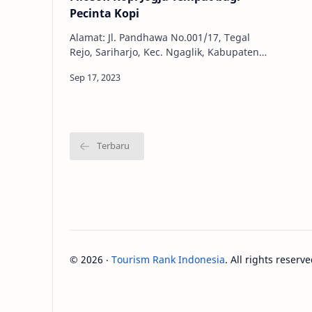
Pecinta Kopi
Alamat: Jl. Pandhawa No.001/17, Tegal
Rejo, Sariharjo, Kec. Ngaglik, Kabupaten
Sleman, Daerah Istimewa Yogyakarta
55581 Telepon: 0817-0737-027 Jam Bu…
©
2026
‧
Tourism Rank Indonesia
. All rights reserve