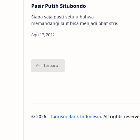
Pasir Putih Situbondo
Siapa saja pasti setuju bahwa
memandangi laut bisa menjadi obat stress
paling mujarab. Itulah sebabnya hampir
semua orang pasti tidak pernah bosan
un…
©
2026
‧
Tourism Rank Indonesia
. All rights reserve