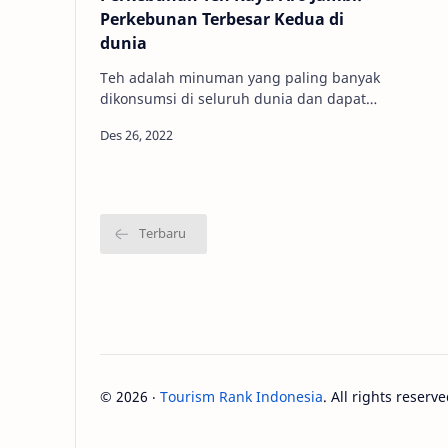
Perkebunan Terbesar Kedua di
dunia
Teh adalah minuman yang paling banyak
dikonsumsi di seluruh dunia dan dapat
ditemukan hampir di mana saja di hampir
setiap negara. Teh telah lama dik…
©
2026
‧
Tourism Rank Indonesia
. All rights reserve