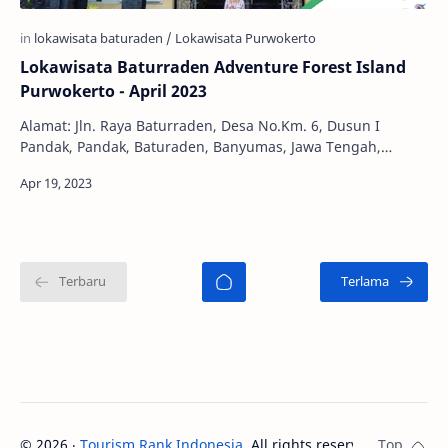
Lokawisata Baturraden Adventure Forest Island
Purwokerto - April 2023
Alamat: Jln. Raya Baturraden, Desa No.Km. 6, Dusun I
Pandak, Pandak, Baturaden, Banyumas, Jawa Tengah,
Indonesia, 53151 Telepon: 085877777316 Jam Buk…
©
2026
‧
Tourism Rank Indonesia
. All rights reserved.