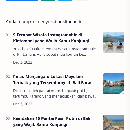
Anda mungkin menyukai postingan ini
9 Tempat Wisata Instagramable di
Kintamani yang Wajib Kamu Kunjungi
Yuk chek 9 Daftar Tempat Wisata Instagramable
di Kintamani. Hello sobat mau liburan ke
Kintamani namun bingung mau kunjungi tempat
wisata apa saja di Kintamani? Nah kali ini saya w…
Pulau Menjangan: Lokasi Meyelam
Terbaik yang Tersembunyi di Bali Barat
Dikelilingi oleh pantai murni berpasir putih,
terumbu karang yang menakjubkan, dan bawah
air yang mempesona, lingkungan Pulau
Menjangan adalah definisi sempurna dari semua
tentang …
Keindahan 10 Pantai Pasir Putih di Bali
yang Wajib Kamu Kunjungi