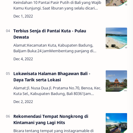
Keindahan 10 Pantai Pasir Putih di Bali yang Wajib
Kamu Kunjungi. Saat liburan yang selalu dicari
oleh para wisatawan biasanya adalah pantai.
Apalagi bila pantainya sangat cantik, …
Terbius Senja di Pantai Kuta - Pulau
Dewata
Alamat:Kecamatan Kuta, Kabupaten Badung,
BaliJam Buka:24 JamMembentang panjang di
selatan Kota Denpasar, Pantai Kuta menyajikan
segala hingar bingar pariwisata yang ada di Pulau
Ba…
Lokawisata Halaman Bhagawan Bali -
Daya Tarik serta Lokasi
Alamat:Jl. Nusa Dua Jl. Pratama No.70, Benoa, Kec.
Kuta Sel., Kabupaten Badung, Bali 80361Jam
Buka:09:00 - 18:00 WIBNo. Telepon:(0361)
776555Halaman Bhagawan Bali Energi Tarik sert…
Rekomendasi Tempat Nongkrong di
Kintamani yang Lagi Hits
Bicara tentang tempat yang instagramable di