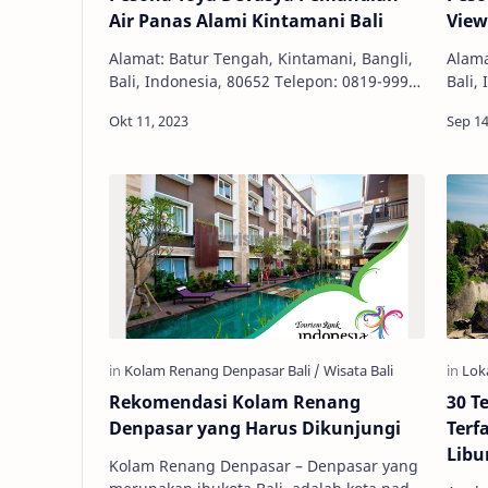
Air Panas Alami Kintamani Bali
View
Alamat: Batur Tengah, Kintamani, Bangli,
Alama
Bali, Indonesia, 80652 Telepon: 0819-9994-
Bali,
4323 Email: info@toyadevasya.com Tiket
Harga
Masuk: Rp 100.000 - Rp 130.…
50.0
Rekomendasi Kolam Renang
30 T
Denpasar yang Harus Dikunjungi
Terf
Libu
Kolam Renang Denpasar – Denpasar yang