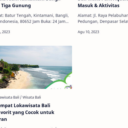
 Tiga Gunung
Masuk & Aktivitas
t: Batur Tengah, Kintamani, Bangli,
Alamat: Jl. Raya Pelabuha
 Indonesia, 80652 Jam Buka: 24 Jam
Pedungan, Denpasar Selat
 Tiket: WNI Rp. 25.000,00 WNA Rp
Denpasar, Bali 80222 Jam 
00,00 Pesona alam pegunung…
18:00 WIB Telepon: (0361
empat Lokawisata Bali
avorit yang Cocok untuk
ran