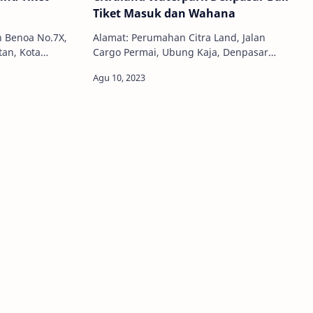
Tiket Masuk dan Wahana
n Benoa No.7X,
Alamat: Perumahan Citra Land, Jalan
an, Kota
Cargo Permai, Ubung Kaja, Denpasar
Buka: 10:00 -
Utara, Ubung Kaja,, Denpasar Utara,
) 8468866 Har…
Denpasar, Bali, Indonesia, 80116 Jam
Buka:…