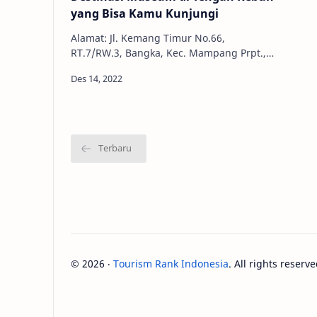
yang Bisa Kamu Kunjungi
Alamat: Jl. Kemang Timur No.66,
RT.7/RW.3, Bangka, Kec. Mampang Prpt.,
Kota Jakarta Selatan, Daerah Khusus
Ibukota Jakarta 12730 No. Telepon: 0813-
11…
©
2026
‧
Tourism Rank Indonesia
. All rights reserve