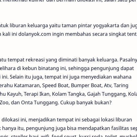
ntuk liburan keluarga yaitu taman pintar yogyakarta dan ju
 kali ini dolanyok.com ingin membahas secara singkat ten
u tempat rekreasi yang diminati banyak keluarga. Pasalny
pelihara di kebun binatang ini, sehingga pengunjung dapat
ini. Selain itu juga, tempat ini juga menyediakan wahana
 Perahu Katamaran, Speed Boat, Bumper Boat, Atv, Taring
erahu Kayuh, Terapi Ikan, Kolam Tangka, Gajah Tunggang, Ko
ng Zoo, dan Onta Tunggang. Cukup banyak bukan?
okasi ini, menjadikan tempat ini sebagai lokasi liburan
k hanya itu, pengunjung juga bisa mendapatkan fasilitas se
is, stroller bayi, wifi, food court, kursi roda, toilet, mushola