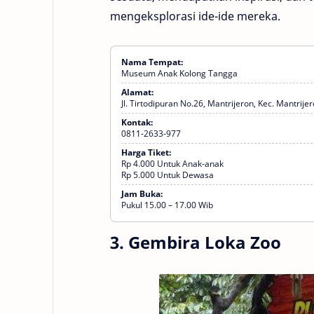
mengeksplorasi ide-ide mereka.
Nama Tempat:
Museum Anak Kolong Tangga
Alamat:
Jl. Tirtodipuran No.26, Mantrijeron, Kec. Mantri
Kontak:
0811-2633-977
Harga Tiket:
Rp 4.000 Untuk Anak-anak
Rp 5.000 Untuk Dewasa
Ekonomi
Jam Buka:
dan
Pukul 15.00 – 17.00 Wib
Bisnis,
S1,
SWASTA,
3. Gembira Loka Zoo
Teknik