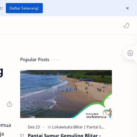
!!
Daftar Sekarang!
Popular Posts
g
semua
ja
Pantai Sumur Gemuling Blitar -