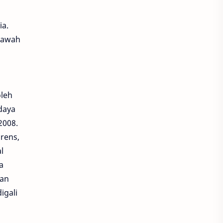
a.
bawah
leh
daya
2008.
rens,
l
a
pan
igali