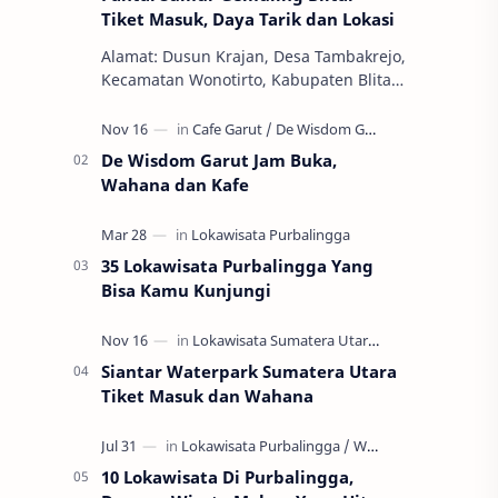
Tiket Masuk, Daya Tarik dan Lokasi
Alamat: Dusun Krajan, Desa Tambakrejo,
Kecamatan Wonotirto, Kabupaten Blitar,
Jawa Timur 66173 Tiket Masuk: Gratis
Jam Buka: 24 Jam Pantai Sumur Gemu…
De Wisdom Garut Jam Buka,
Wahana dan Kafe
35 Lokawisata Purbalingga Yang
Bisa Kamu Kunjungi
Siantar Waterpark Sumatera Utara
Tiket Masuk dan Wahana
10 Lokawisata Di Purbalingga,