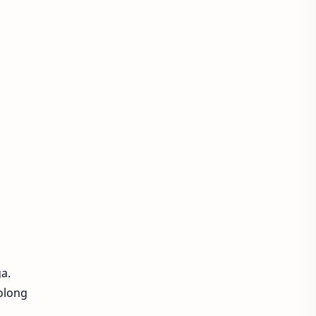
a.
olong