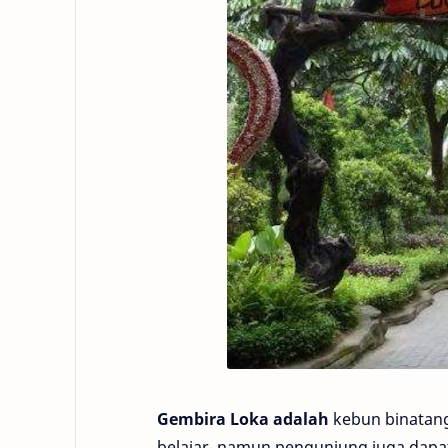
Gembira Loka adalah
kebun binatang 
belajar, namun pengunjung juga dapat 