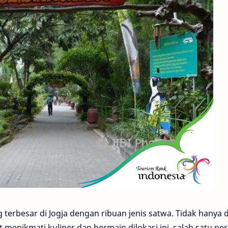
terbesar di Jogja dengan ribuan jenis satwa. Tidak hanya 
menikmati kuliner dan bermain dilokasi ini, salah satu pe