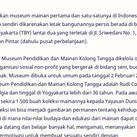
an museum mainan pertama dan satu-satunya di Indonesi
endiri dikarenakan letak bangunannya persis berada di 
arta (TBY) lantai dua yang terletak di Jl. Sriwedani No. 1,
n Pintar (dahulu pusat perbelanjaan).
Museum Pendidikan dan Mainan Kolong Tangga dikelola o
anisasi sosial non-profit yang bergerak di bidang seni, bu
anak. Museum dibuka untuk umum pada tanggal 2 Februari 
useum Pendidikan dan Mainan Kolong Tangga adalah Rudi Co
gia dan tinggal di Yogyakarta lebih dari 30 tahun. Pada awa
sekira 1.500 buah koleksi mainannya kepada Yayasan Duni
eksi ini bisa menjadi gambaran permanen tentang kehidu
 di mana nilai-nilai budaya dan edukasi dari mainan dapat d
sa datang dan belajar banyak hal, mengamati, menanyakan
termotivasi untuk membuat sesuatu sendiri dengan