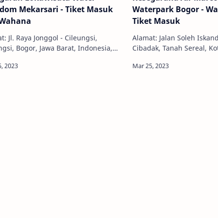
dom Mekarsari - Tiket Masuk
Waterpark Bogor - W
 Wahana
Tiket Masuk
t: Jl. Raya Jonggol - Cileungsi,
Alamat: Jalan Soleh Iskand
ngsi, Bogor, Jawa Barat, Indonesia,
Cibadak, Tanah Sereal, Ko
 Jam Buka: 09.00 - 17.00 WIB
Barat, Indonesia, 16168 J
on: 021-29232923 Harga Tiket: R…
21.00 WIB Telepon: 0251