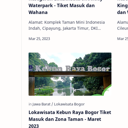
Waterpark - Tiket Masuk dan
King
Wahana
dan
Alamat: Komplek Taman Mini Indonesia
Alama
Indah, Cipayung, Jakarta Timur, DKI
Cileu
Jakarta, Indonesia, 13820 Jam Buka: 09.00 -
16820
18.00 WIB Telepon: (021) 8778353…
Telep
Lokawisata Kebun Raya Bogor Tiket
Masuk dan Zona Taman - Maret
2023