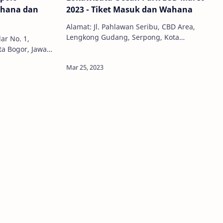
ahana dan
2023 - Tiket Masuk dan Wahana
Alamat: Jl. Pahlawan Seribu, CBD Area,
Lengkong Gudang, Serpong, Kota
ar No. 1,
Tangerang Selatan,, Banten, Indonesia,
ta Bogor, Jawa
15310 Jam Buka: 11.00 - 16.00 WIB
am Buka: 07.00 –
Telepo…
7536334/…