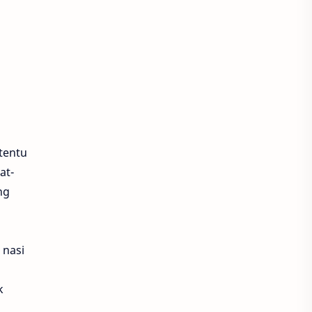
tentu
at-
ng
 nasi
k