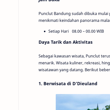
Punclut Bandung sudah dibuka mulai 
menikmati keindahan panorama malam
Setiap Hari
08.00 – 00.00 WIB
Daya Tarik dan Aktivitas
Sebagai kawasan wisata, Punclut ter
menarik. Wisata kuliner, rekreasi, hi
wisatawan yang datang. Berikut beber
1. Berwisata di D’Dieuland