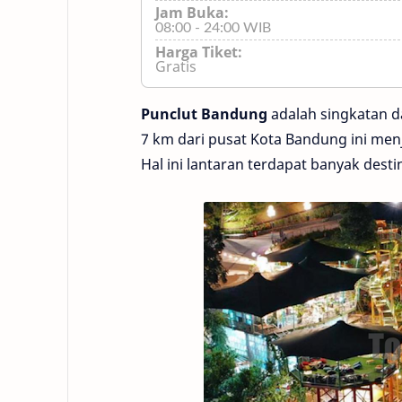
Jam Buka:
08:00 - 24:00 WIB
Harga Tiket:
Gratis
Punclut Bandung
adalah singkatan d
7 km dari pusat Kota Bandung ini men
Hal ini lantaran terdapat banyak desti