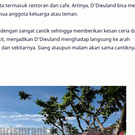
rta termasuk restoran dan cafe. Artinya, D’Dieuland bisa me
mua anggota keluarga atau teman.
et dengan sangat cantik sehingga memberikan kesan ceria d
bukit, menjadikan D’Dieuland menghadap langsung ke arah
g dan sekitarnya. Siang ataupun malam akan sama cantikny