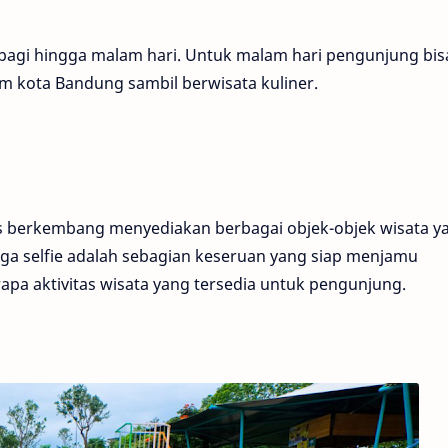
pagi hingga malam hari. Untuk malam hari pengunjung bis
 kota Bandung sambil berwisata kuliner.
us berkembang menyediakan berbagai objek-objek wisata y
ngga selfie adalah sebagian keseruan yang siap menjamu
apa aktivitas wisata yang tersedia untuk pengunjung.