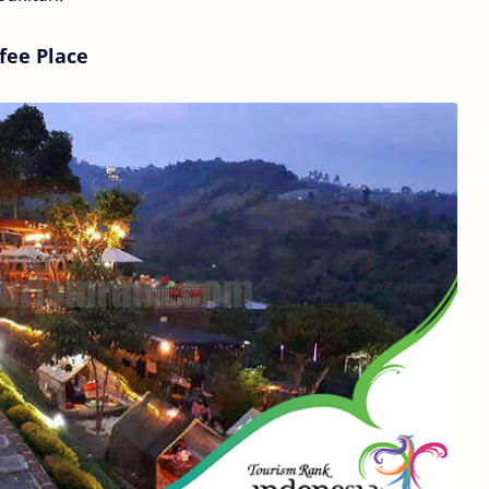
fee Place