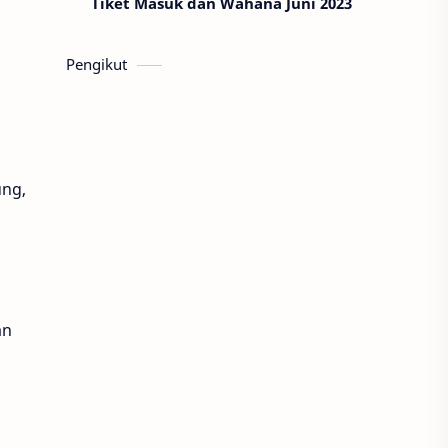
Tiket Masuk dan Wahana Juni 2023
Pengikut
ung,
an