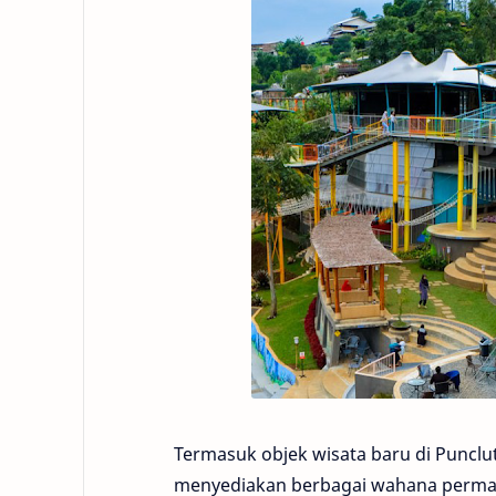
Termasuk objek wisata baru di Punclut
menyediakan berbagai wahana permaina