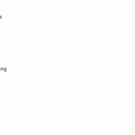
a
ang