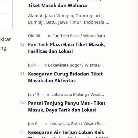
Tiket Masuk dan Wahana
Alamat: Jalan Wongso, Gunungsari.,
Bumiaji, Batu, Jawa Timur, Indonesia,
65337 Jam Buka: 08.00 - 16.00 WIB
Ekonomi dan Bisnis, S1, SWASTA, Teknik
kitar
Ha…
Fun Tech Plaza Batu Tiket Masuk,
ung.
Fasilitas dan Lokasi
Kesegaran Curug Bidadari Tiket
Masuk dan Aktivitas
Pantai Tanjung Penyu Mas - Tiket
Masuk, Daya Tarik dan Lokasi
Kesegaran Air Terjun Coban Rais