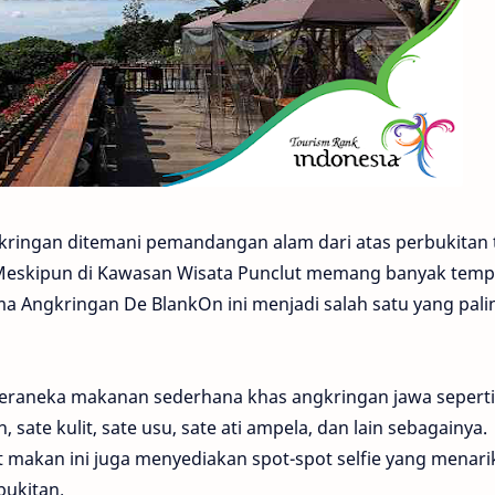
ringan ditemani pemandangan alam dari atas perbukitan 
 Meskipun di Kawasan Wisata Punclut memang banyak temp
a Angkringan De BlankOn ini menjadi salah satu yang pali
eraneka makanan sederhana khas angkringan jawa seperti
, sate kulit, sate usu, sate ati ampela, dan lain sebagainya.
makan ini juga menyediakan spot-spot selfie yang menari
bukitan.