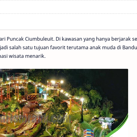
ari Puncak Ciumbuleuit. Di kawasan yang hanya berjarak se
jadi salah satu tujuan favorit terutama anak muda di Band
nasi wisata menarik.