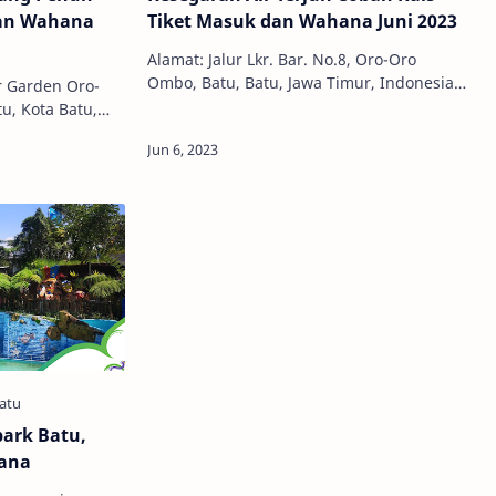
dan Wahana
Tiket Masuk dan Wahana Juni 2023
Alamat: Jalur Lkr. Bar. No.8, Oro-Oro
Ombo, Batu, Batu, Jawa Timur, Indonesia,
r Garden Oro-
65316 Jam Buka: 07:00 - 15:00 WIB Tiket
, Kota Batu,
Masuk: Rp 12.000,00 Coban Rais…
151 Jam Buka:
n: 085285729…
ark Batu,
ana