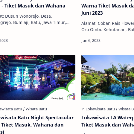
 - Tiket Masuk dan Wahana
Warna Tiket Masuk 
Juni 2023
t: Dusun Wonorejo, Desa,
grejo, Bumiaji, Batu, Jawa Timur,
Alamat: Coban Rais Flowe
esia, 65336 Jam Buka: 08:00 - 17:00
Oro Ombo Kehutanan, Batu
iket Masuk: Rp 12.000,00 Coban Tal…
Jawa Timur, Indonesia, 65
06:00 - 16:00 WIB Telepo
wisata Batu Night Spectacular
Lokawisata LA Waterp
 Tiket Masuk, Wahana dan
Tiket Masuk dan Wah
si