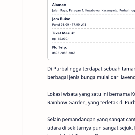
Alamat:
Jalan Raya, Pejagan 1, Kutabawa, Karangreja, Purbaling
Jam Buka:
Pukul 08.00 - 17.00 WIB
Tiket Masuk:
Rp. 15.000,-
Ekonomi
No Telp:
dan
Bisnis,
0822-2083-3068
S1,
SWASTA,
Teknik
Di Purbalingga terdapat sebuah tama
berbagai jenis bunga mulai dari laven
Lokasi wisata yang satu ini bernama
Rainbow Garden, yang terletak di Pur
Selain pemandangan yang sangat cant
udara di sekitarnya pun sangat sejuk