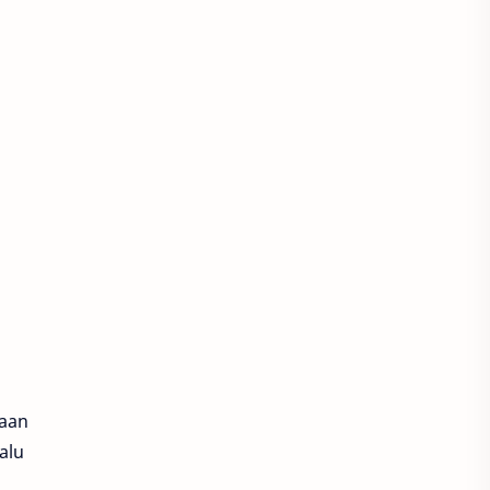
gaan
alu