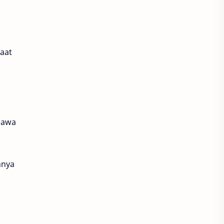
aat
bawa
nnya