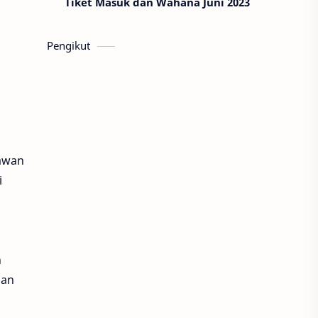
Tiket Masuk dan Wahana Juni 2023
Pengikut
rawan
i
n
han