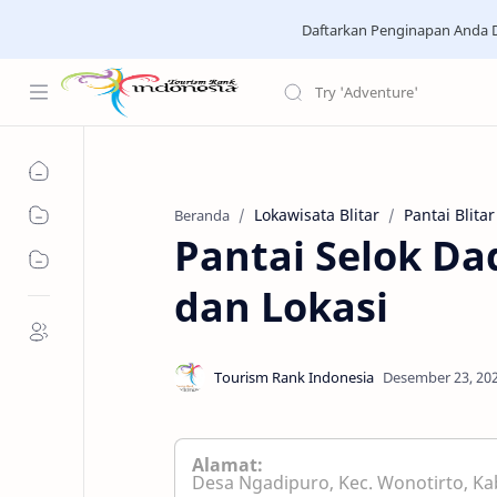
Daftarkan Penginapan Anda D
Lokawisata Blitar
Pantai Blitar
Beranda
Pantai Selok Dad
dan Lokasi
Alamat:
Desa Ngadipuro, Kec. Wonotirto, Kab