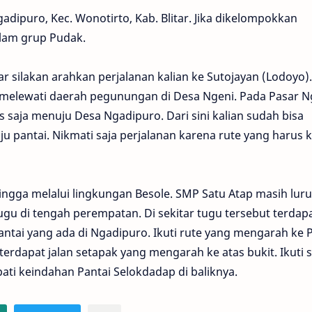
adipuro, Kec. Wonotirto, Kab. Blitar. Jika dikelompokkan
alam grup Pudak.
tar silakan arahkan perjalanan kalian ke Sutojayan (Lodoyo).
a melewati daerah pegunungan di Desa Ngeni. Pada Pasar N
saja menuju Desa Ngadipuro. Dari sini kalian sudah bisa
 pantai. Nikmati saja perjalanan karena rute yang harus k
 hingga melalui lingkungan Besole. SMP Satu Atap masih lur
ugu di tengah perempatan. Di sekitar tugu tersebut terdap
ntai yang ada di Ngadipuro. Ikuti rute yang mengarah ke 
terdapat jalan setapak yang mengarah ke atas bukit. Ikuti s
ati keindahan Pantai Selokdadap di baliknya.