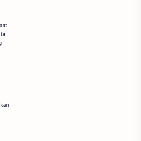
aat
tai
g
n
akan