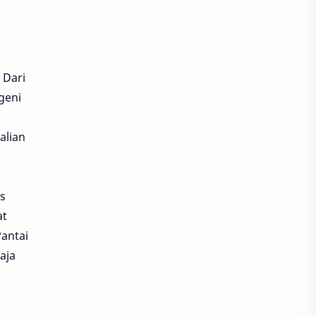
 Dari
geni
alian
us
at
Pantai
aja