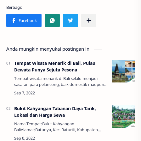
Anda mungkin menyukai postingan ini
Tempat Wisata Menarik di Bali, Pulau
Dewata Punya Sejuta Pesona
Tempat wisata menarik di Bali selalu menjadi
sasaran para pelancong, baik domestik maupun
mancanegara. Tempat wisata Bali menampilkan
aneka jenis wisata. Mau wisata kuliner, …
Bukit Kahyangan Tabanan Daya Tarik,
Lokasi dan Harga Sewa
Nama Tempat:Bukit Kahyangan
BaliAlamat:Batunya, Kec. Baturiti, Kabupaten
Tabanan, Bali 82191Jam:Check In 14.00 WIBCheck