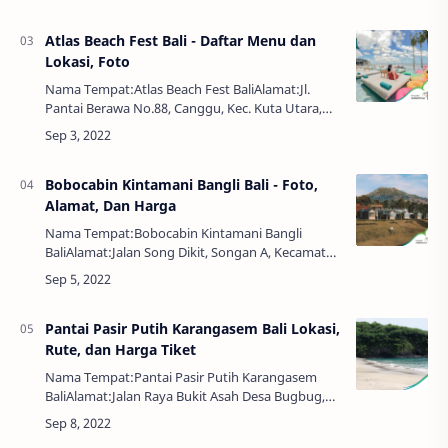
Out 12.00 WIBHarga Sewa:Rp. 275.000 - Rp.
400.000Bukit Kahya…
Atlas Beach Fest Bali - Daftar Menu dan
Lokasi, Foto
Nama Tempat:Atlas Beach Fest BaliAlamat:Jl.
Pantai Berawa No.88, Canggu, Kec. Kuta Utara,
Kabupaten Badung, Bali 80361Harga Tiket:Rp.
150.000 - Rp. 15.000.000Jam Buka:10.00 - 00.00…
Bobocabin Kintamani Bangli Bali - Foto,
Alamat, Dan Harga
Nama Tempat:Bobocabin Kintamani Bangli
BaliAlamat:Jalan Song Dikit, Songan A, Kecamatan
Kintamani, Kabupaten Bangli, BaliJam:Chek In
14.00 WIBChek Out 12.00 WIBHarga
Menginap:Rp. 8…
Pantai Pasir Putih Karangasem Bali Lokasi,
Rute, dan Harga Tiket
Nama Tempat:Pantai Pasir Putih Karangasem
BaliAlamat:Jalan Raya Bukit Asah Desa Bugbug,
Karangasem, BaliJam Buka:24 JamHarga Tiket:Rp.
10.000,00Objek wisata pantai pasir putih di p…