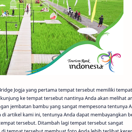
 Bridge Jogja yang pertama tempat tersebut memiliki tempa
unjung ke tempat tersebut nantinya Anda akan melihat a
engan jembatan bambu yang sangat mempesona tentunya 
 di artikel kami ini, tentunya Anda dapat membayangkan b
tempat tersebut. Ditambah lagi tempat tersebut sangat
 di tempat tersebut membuat foto Anda lebih terlihat kere