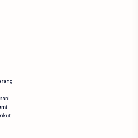
sarang
mani
ami
rikut