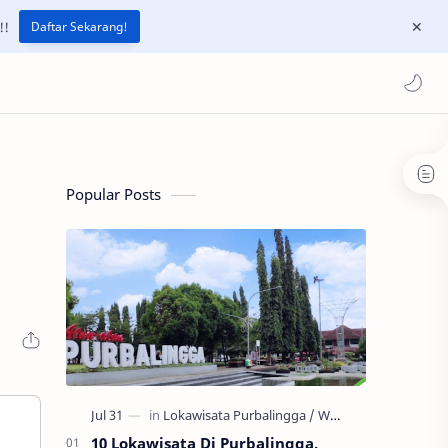
!!
Daftar Sekarang!
Popular Posts
10 Lokawisata Di Purbalingga,