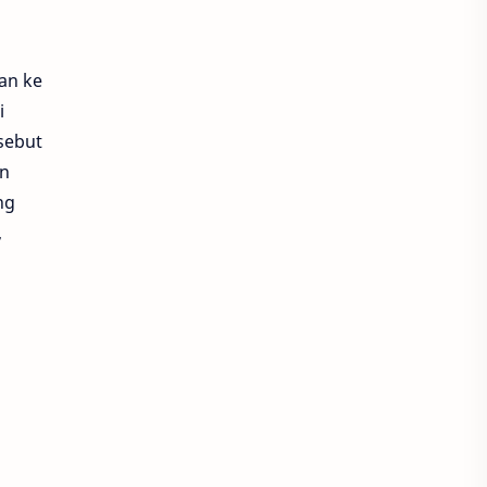
an ke
i
rsebut
an
ng
,