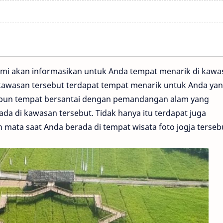
 kami akan informasikan untuk Anda tempat menarik di kaw
 kawasan tersebut terdapat tempat menarik untuk Anda ya
aupun tempat bersantai dengan pemandangan alam yang
a di kawasan tersebut. Tidak hanya itu terdapat juga
ta saat Anda berada di tempat wisata foto jogja terseb