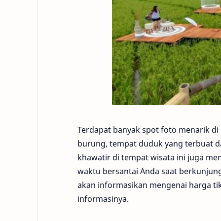
Terdapat banyak spot foto menarik di
burung, tempat duduk yang terbuat da
khawatir di tempat wisata ini juga
waktu bersantai Anda saat berkunjung
akan informasikan mengenai harga tike
informasinya.