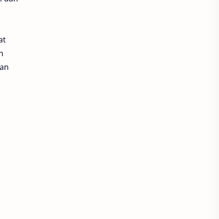
at
n
dan