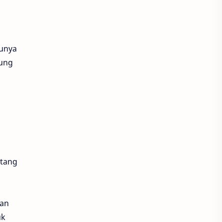
tunya
jung
ntang
nan
uk