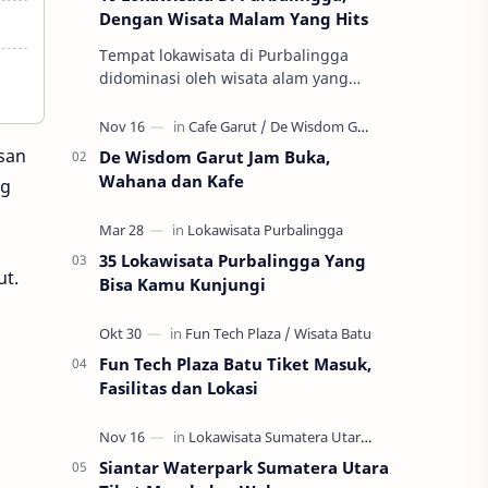
Dengan Wisata Malam Yang Hits
Tempat lokawisata di Purbalingga
didominasi oleh wisata alam yang
dipadukan dengan sentuhan kebutuhan
wisata kekinian. Sehingga wisata
Purbalingga l…
asan
De Wisdom Garut Jam Buka,
Wahana dan Kafe
ng
35 Lokawisata Purbalingga Yang
ut.
Bisa Kamu Kunjungi
Fun Tech Plaza Batu Tiket Masuk,
Fasilitas dan Lokasi
Siantar Waterpark Sumatera Utara