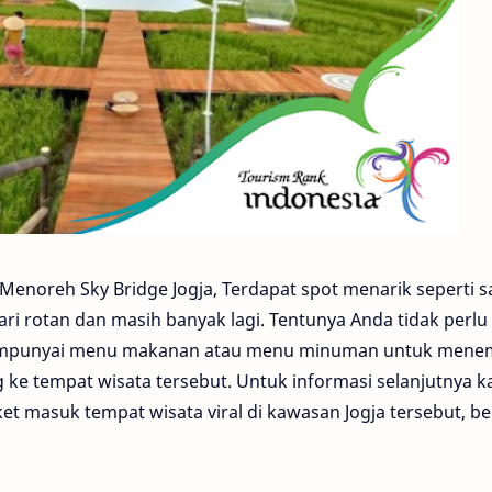
 Menoreh Sky Bridge Jogja, Terdapat spot menarik seperti 
ri rotan dan masih banyak lagi. Tentunya Anda tidak perlu
 mempunyai menu makanan atau menu minuman untuk mene
 ke tempat wisata tersebut. Untuk informasi selanjutnya k
t masuk tempat wisata viral di kawasan Jogja tersebut, be