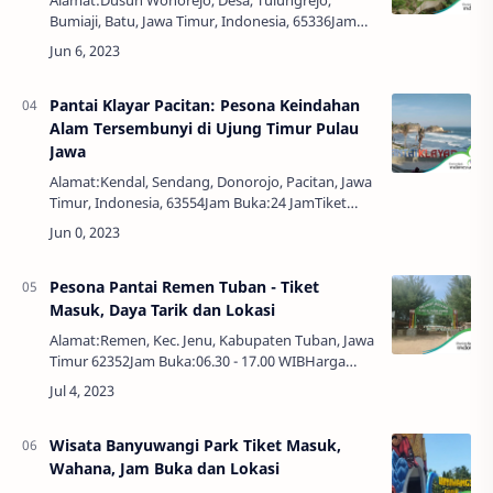
Bumiaji, Batu, Jawa Timur, Indonesia, 65336Jam
Buka:08:00 - 17:00 WIBTiket Masuk:Rp
12.000,00Coban Talun adalah salah satu destinasi
wisata…
Pantai Klayar Pacitan: Pesona Keindahan
Alam Tersembunyi di Ujung Timur Pulau
Jawa
Alamat:Kendal, Sendang, Donorojo, Pacitan, Jawa
Timur, Indonesia, 63554Jam Buka:24 JamTiket
Masuk:Rp 10.000,00 - Rp 15.000,00Indonesia
merupakan negeri yang kaya akan keindahan
ala…
Pesona Pantai Remen Tuban - Tiket
Masuk, Daya Tarik dan Lokasi
Alamat:Remen, Kec. Jenu, Kabupaten Tuban, Jawa
Timur 62352Jam Buka:06.30 - 17.00 WIBHarga
Tiket:Rp 5.000,00 - Rp 10.000,00Pantai Remen
merupakan pantai wisata yang berada di Tuban,
…
Wisata Banyuwangi Park Tiket Masuk,
Wahana, Jam Buka dan Lokasi