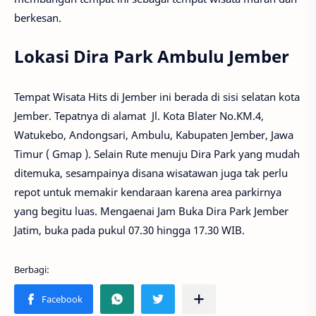
berkesan.
Lokasi Dira Park Ambulu Jember
Tempat Wisata Hits di Jember ini berada di sisi selatan kota
Jember. Tepatnya di alamat Jl. Kota Blater No.KM.4,
Watukebo, Andongsari, Ambulu, Kabupaten Jember, Jawa
Timur ( Gmap ). Selain Rute menuju Dira Park yang mudah
ditemuka, sesampainya disana wisatawan juga tak perlu
repot untuk memakir kendaraan karena area parkirnya
yang begitu luas. Mengaenai Jam Buka Dira Park Jember
Jatim, buka pada pukul 07.30 hingga 17.30 WIB.