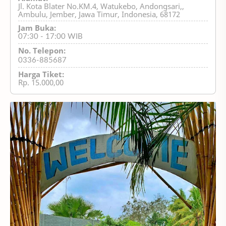
Jl. Kota Blater No.KM.4, Watukebo, Andongsari,,
Ambulu, Jember, Jawa Timur, Indonesia, 68172
Jam Buka:
07:30 - 17:00 WIB
No. Telepon:
0336-885687
Harga Tiket:
Rp. 15.000,00