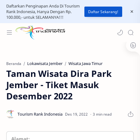
Daftarkan Penginapan Anda Di Tourism
Rank Indonesia, Hanya Dengan Rp.
Daftar Sekarang!
100.000,- untuk SELAMANYA!!!
Lokawisata Jember
Wisata Jawa Timur
Beranda
Taman Wisata Dira Park
Jember - Tiket Masuk
Desember 2022
3 min read
Alamat: