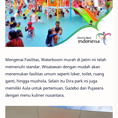
Mengenai Fasilitas, Waterboom murah di Jatim ini telah
memenuhi standar. Wisatawan dengan mudah akan
menemukan fasilitas umum seperti loker, toilet, ruang
ganti, hingga mushola. Selain itu Dira park ini juga
memiliki Aula untuk pertemuan, Gazebo dan Pujasera
dengan menu kuliner nusantara.