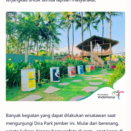
Banyak kegiatan yang dapat dilakukan wisatawan saat
mengunjungi Dira Park Jember ini. Mulai dari berenang,