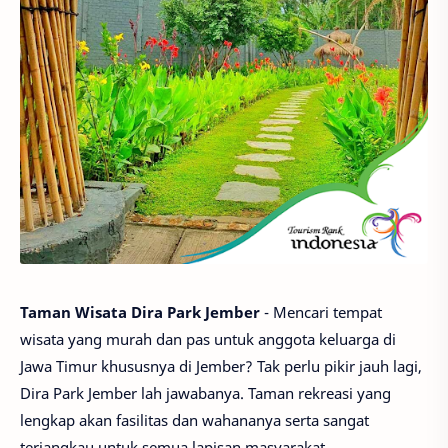
Taman Wisata Dira Park Jember
- Mencari tempat
wisata yang murah dan pas untuk anggota keluarga di
Jawa Timur khususnya di Jember? Tak perlu pikir jauh lagi,
Dira Park Jember lah jawabanya. Taman rekreasi yang
lengkap akan fasilitas dan wahananya serta sangat
terjangkau untuk semua lapisan masyarakat.