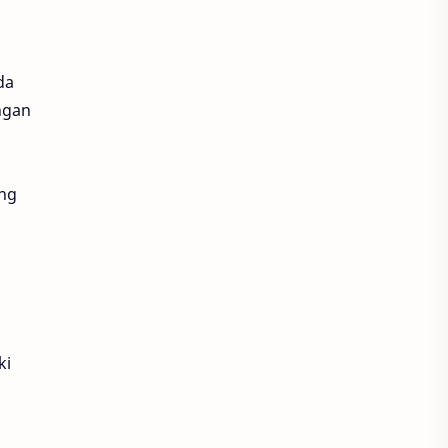
da
ngan
ong
ki