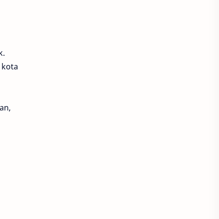
k.
 kota
an,