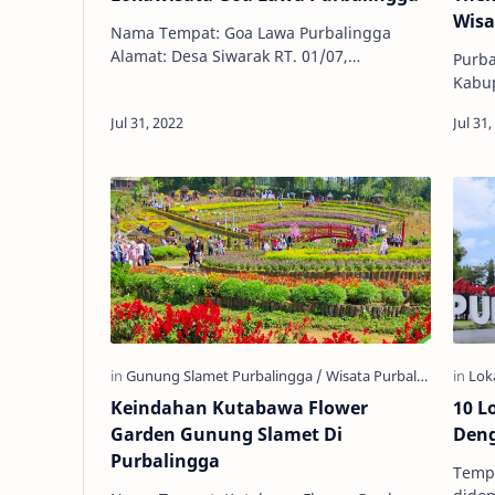
Wisa
Nama Tempat: Goa Lawa Purbalingga
Alamat: Desa Siwarak RT. 01/07,
Purb
Karangreja, Dusun IV, Siwarak,
Kabup
Purbalingga, Kabupaten Purbalingga,
Tenga
Jawa Tengah 5335…
diapi
Se…
Keindahan Kutabawa Flower
10 L
Garden Gunung Slamet Di
Deng
Purbalingga
Tempa