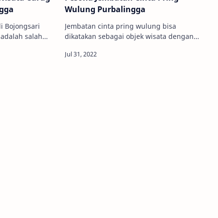
ngga
Wulung Purbalingga
Jembatan cinta pring wulung bisa
adalah salah
dikatakan sebagai objek wisata dengan
berada di Desa
konsep modern yang ada di Purbalingga.
ongsari, Kabu…
Jika sebelumnya banyak dibahas
mengena…