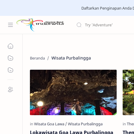
Daftarkan Penginapan Anda D
Wisata Purbalingga
Lokawisata Goa Lawa Purbalingga
Them