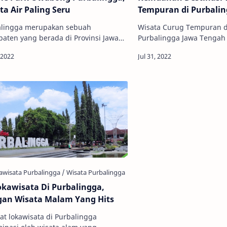
ta Air Paling Seru
Tempuran di Purbali
alingga merupakan sebuah
Wisata Curug Tempuran di Bojongsari
aten yang berada di Provinsi Jawa
Purbalingga Jawa Tengah 
h, Kota ini berada di cekungan yang
satu tempat wisata yang 
t beberapa rangkaian pegunungan.
Bumisari, Kecamatan Boj
okawisata Di Purbalingga,
an Wisata Malam Yang Hits
t lokawisata di Purbalingga