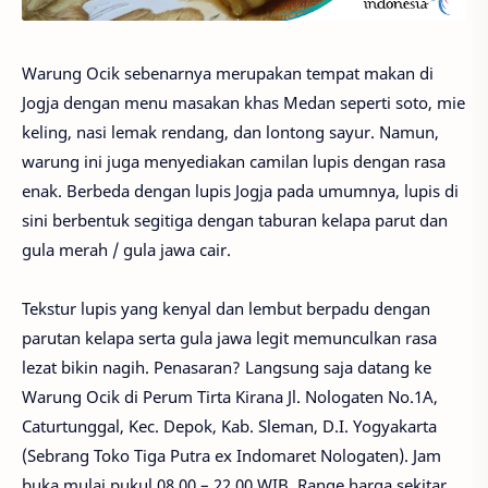
Warung Ocik sebenarnya merupakan tempat makan di
Jogja dengan menu masakan khas Medan seperti soto, mie
keling, nasi lemak rendang, dan lontong sayur. Namun,
warung ini juga menyediakan camilan lupis dengan rasa
enak. Berbeda dengan lupis Jogja pada umumnya, lupis di
sini berbentuk segitiga dengan taburan kelapa parut dan
gula merah / gula jawa cair.
Tekstur lupis yang kenyal dan lembut berpadu dengan
parutan kelapa serta gula jawa legit memunculkan rasa
lezat bikin nagih. Penasaran? Langsung saja datang ke
Warung Ocik di Perum Tirta Kirana Jl. Nologaten No.1A,
Caturtunggal, Kec. Depok, Kab. Sleman, D.I. Yogyakarta
(Sebrang Toko Tiga Putra ex Indomaret Nologaten). Jam
buka mulai pukul 08.00 – 22.00 WIB. Range harga sekitar