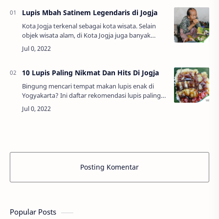
Lupis Mbah Satinem Legendaris di Jogja
Kota Jogja terkenal sebagai kota wisata. Selain
objek wisata alam, di Kota Jogja juga banyak
terdapat wisata kuliner. Beberapa kudapan sudah
dijual sejak puluhan tahun lalu dan kin…
10 Lupis Paling Nikmat Dan Hits Di Jogja
Bingung mencari tempat makan lupis enak di
Yogyakarta? Ini daftar rekomendasi lupis paling
enak dan hits di Jogja yang wajib dicoba, mulai
dari lupis legendaris Mbah Satinem hingga…
Posting Komentar
Popular Posts