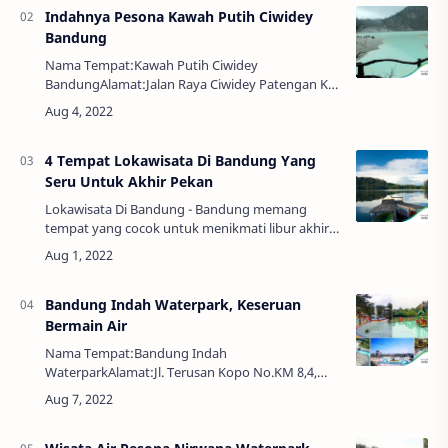
Indahnya Pesona Kawah Putih Ciwidey
Bandung
Nama Tempat:Kawah Putih Ciwidey
BandungAlamat:Jalan Raya Ciwidey Patengan KM
11, Ciwidey, Bandung, Jawa Barat 40973.
BandungJam Buka:07.00-17.00 WIBFoto
Shoot:Charge Fhoto Season /…
4 Tempat Lokawisata Di Bandung Yang
Seru Untuk Akhir Pekan
Lokawisata Di Bandung - Bandung memang
tempat yang cocok untuk menikmati libur akhir
pekan Anda. Ada banyak alternatif tempat wisata
di Bandung yang bisa Anda jadikan sebagai
tempa…
Bandung Indah Waterpark, Keseruan
Bermain Air
Nama Tempat:Bandung Indah
WaterparkAlamat:Jl. Terusan Kopo No.KM 8,4,
Sulaiman, Kec. Margahayu, Kabupaten Bandung,
Jawa Barat 40229Jam Buka:08.00 - 18.00
WIBEkonomi dan Bisnis, S1,…