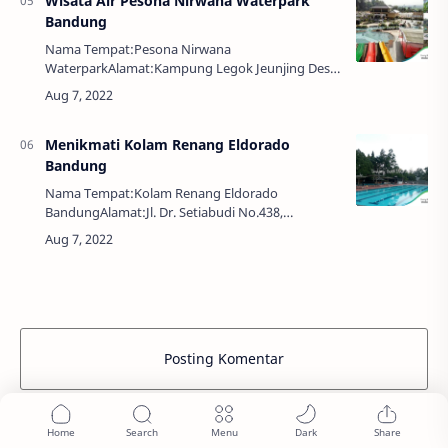
Wisata Air Pesona Nirwana Waterpark
Bandung
Nama Tempat:Pesona Nirwana
WaterparkAlamat:Kampung Legok Jeunjing Desa
Panyirapan, Jl. Terusan Cibako, Panyirapan, Kec.
Soreang, Kabupaten Bandung, Jawa Barat
40915Jam Buka:09.00 -…
Menikmati Kolam Renang Eldorado
Bandung
Nama Tempat:Kolam Renang Eldorado
BandungAlamat:Jl. Dr. Setiabudi No.438,
Gudangkahuripan, Kec. Lembang, Kabupaten
Bandung Barat, Jawa Barat 40154Jam Buka:07.00 -
18.00 WIBEkonomi …
Posting Komentar