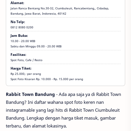
Alamat:
Jalan Ranca Bentang No.30-32, Ciumbuleuit, Rancabentang,, Cidadap,
Bandung, Jawa Barat, Indonesia, 40142
No Telp:
0812 8080 0200
Jam Buka:
10.00 - 20.00 WIB
Sabtu dan Minggu 09.00 - 20.00 WIB
Fasilitas:
Spot Foto, Cafe / Resto
Ekonomi
Harga Tiket:
dan
Bisnis,
Rp 25.000,- per orang
S1,
Spot Foto Kisaran Rp. 10.000 - Rp. 15.000 per orang
SWASTA,
Teknik
Rabbit Town Bandung
- Ada apa saja ya di Rabbit Town
Bandung? Ini daftar wahana spot foto keren nan
instagramable yang lagi hits di Rabbit Town Ciumbuleuit
Bandung. Lengkap dengan harga tiket masuk, gambar
terbaru, dan alamat lokasinya.