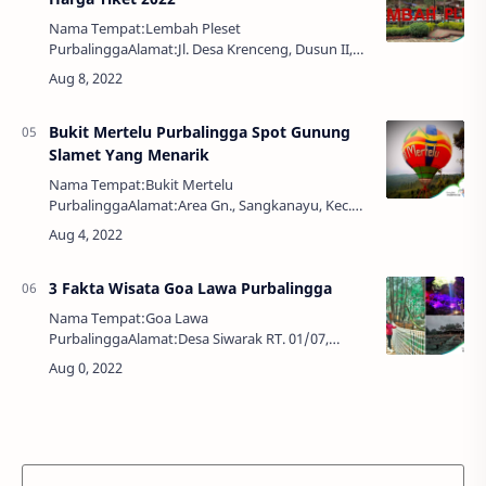
Nama Tempat:Lembah Pleset
PurbalinggaAlamat:Jl. Desa Krenceng, Dusun II,
Krenceng, Kejobong, Purbalingga, Jawa Tengah,
Indonesia, 53392Harga Tiket:Senin – Jumat 3
Tahun Ke Atas Rp.…
Bukit Mertelu Purbalingga Spot Gunung
Slamet Yang Menarik
Nama Tempat:Bukit Mertelu
PurbalinggaAlamat:Area Gn., Sangkanayu, Kec.
Mrebet, Kabupaten Purbalingga, Jawa Tengah
53352Harga Tiket:Rp. 5.000,-Parkir:Rp. 3.000,00
MotorRp. 5.000,00 …
3 Fakta Wisata Goa Lawa Purbalingga
Nama Tempat:Goa Lawa
PurbalinggaAlamat:Desa Siwarak RT. 01/07,
Karangreja, Dusun IV, Sirawak, Purbalingga, Jawa
Tengah, IndonesiaJam Buka:08.00 – 16.00
WIBHarga Tiket:Senin – Jumat…