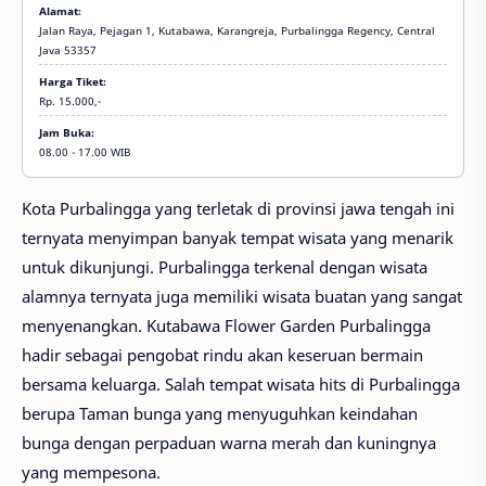
Alamat:
Jalan Raya, Pejagan 1, Kutabawa, Karangreja, Purbalingga Regency, Central
Java 53357
Harga Tiket:
Rp. 15.000,-
Ekonomi
Jam Buka:
dan
08.00 - 17.00 WIB
Bisnis,
S1,
SWASTA,
Kota Purbalingga yang terletak di provinsi jawa tengah ini
Teknik
ternyata menyimpan banyak tempat wisata yang menarik
untuk dikunjungi. Purbalingga terkenal dengan wisata
alamnya ternyata juga memiliki wisata buatan yang sangat
menyenangkan. Kutabawa Flower Garden Purbalingga
hadir sebagai pengobat rindu akan keseruan bermain
bersama keluarga. Salah tempat wisata hits di Purbalingga
berupa Taman bunga yang menyuguhkan keindahan
bunga dengan perpaduan warna merah dan kuningnya
yang mempesona.