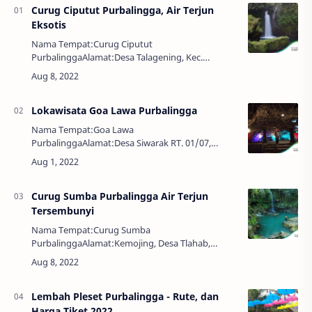
Curug Ciputut Purbalingga, Air Terjun
Eksotis
Nama Tempat:Curug Ciputut
PurbalinggaAlamat:Desa Talagening, Kec.
Bobotsari, Kabupaten Purbalingga, Jawa Tengah
53352Harga Tiket:Rp. 5.000,-Ekonomi dan Bisnis,
S1, SWASTA, TeknikJa…
Lokawisata Goa Lawa Purbalingga
Nama Tempat:Goa Lawa
PurbalinggaAlamat:Desa Siwarak RT. 01/07,
Karangreja, Dusun IV, Siwarak, Purbalingga,
Kabupaten Purbalingga, Jawa Tengah 53357Tiket
Masuk:Weekday (Senin hingga…
Curug Sumba Purbalingga Air Terjun
Tersembunyi
Nama Tempat:Curug Sumba
PurbalinggaAlamat:Kemojing, Desa Tlahab,
Karangreja, Kemejing, Tlahab Kidul, Kec.
Karangreja, Kabupaten Purbalingga, Jawa Tengah
53357Harga Tiket:Rp. 5.000,…
Lembah Pleset Purbalingga - Rute, dan
Harga Tiket 2022