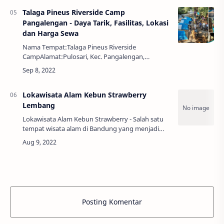
18.00 WIBEkonomi…
Talaga Pineus Riverside Camp
Pangalengan - Daya Tarik, Fasilitas, Lokasi
dan Harga Sewa
Nama Tempat:Talaga Pineus Riverside
CampAlamat:Pulosari, Kec. Pangalengan,
Kabupaten Bandung, Jawa BaratJam:08.00 - 18.00
WIBHarga:Rp. 500.000 – Rp. 750.000Talaga Pineus
Riverside …
Lokawisata Alam Kebun Strawberry
Lembang
Lokawisata Alam Kebun Strawberry - Salah satu
tempat wisata alam di Bandung yang menjadi
tempat liburan favorit keluarga dan anak-anak
adalah kebun strawberry Lembang. Nampaknya
wi…
Posting Komentar