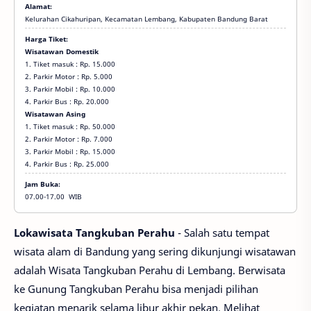
Alamat:
Kelurahan Cikahuripan, Kecamatan Lembang, Kabupaten Bandung Barat
Harga Tiket:
Wisatawan Domestik
1. Tiket masuk : Rp. 15.000
2. Parkir Motor : Rp. 5.000
3. Parkir Mobil : Rp. 10.000
4. Parkir Bus : Rp. 20.000
Wisatawan Asing
1. Tiket masuk : Rp. 50.000
2. Parkir Motor : Rp. 7.000
3. Parkir Mobil : Rp. 15.000
4. Parkir Bus : Rp. 25.000
Ekonomi
Jam Buka:
dan
07.00-17.00 WIB
Bisnis,
S1,
SWASTA,
Lokawisata Tangkuban Perahu
- Salah satu tempat
Teknik
wisata alam di Bandung yang sering dikunjungi wisatawan
adalah Wisata Tangkuban Perahu di Lembang. Berwisata
ke Gunung Tangkuban Perahu bisa menjadi pilihan
kegiatan menarik selama libur akhir pekan. Melihat