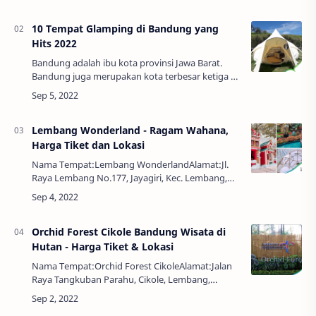
Bandung. Wisata Maribaya menawarkan banyak
pesona…
10 Tempat Glamping di Bandung yang
Hits 2022
Bandung adalah ibu kota provinsi Jawa Barat.
Bandung juga merupakan kota terbesar ketiga di
Indonesia setelah Jakarta dan Surabaya.
Termasuk kota paling besar, Bandung juga
memilik…
Lembang Wonderland - Ragam Wahana,
Harga Tiket dan Lokasi
Nama Tempat:Lembang WonderlandAlamat:Jl.
Raya Lembang No.177, Jayagiri, Kec. Lembang,
Kabupaten Bandung Barat, Jawa Barat 40391Jam
Buka:Senin–Jumat pukul 10.00-20.00 WIBSabtu–
Mingg…
Orchid Forest Cikole Bandung Wisata di
Hutan - Harga Tiket & Lokasi
Nama Tempat:Orchid Forest CikoleAlamat:Jalan
Raya Tangkuban Parahu, Cikole, Lembang,
Kabupaten Bandung Barat, Jawa BaratNo Telp:
(022) 27612816Jam Buka:09.00 -