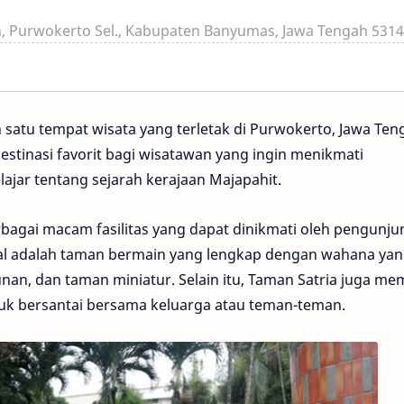
h, Purwokerto Sel., Kabupaten Banyumas, Jawa Tengah 531
 satu tempat wisata yang terletak di Purwokerto, Jawa Ten
destinasi favorit bagi wisatawan yang ingin menikmati
jar tentang sejarah kerajaan Majapahit.
bagai macam fasilitas yang dapat dinikmati oleh pengunju
kenal adalah taman bermain yang lengkap dengan wahana ya
n, dan taman miniatur. Selain itu, Taman Satria juga memi
tuk bersantai bersama keluarga atau teman-teman.