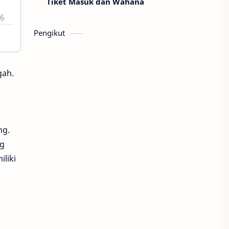
Tiket Masuk dan Wahana
46
Pengikut
gah.
ng.
ng
liki