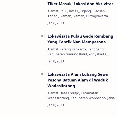
Tiket Masuk, Lokasi dan Aktivitas
Alamat:Rt 05, Rw 11, Jugang, Plaosan,
Tridadi, Sleman, Sleman, DI Yogyakarta,
Indonesia, 55511Jam Buka:09.00 - 21.00
WIBTelepon:085 643 999 289Harga Tiket:Rp
15.000,00Puri Mataram …
Lokawisata Pulau Gede Rembang
Yang Cantik Nan Mempesona
Alamat:Karang, Girikarto, Panggang,
Kabupaten Gunung Kidul, Yogyakarta
55872Jam Buka:24 JamHarga
Tiket:GratisPulau Gede adalah daratan di
tengah lautan yang cantik, namun tak
berpe…
Lokawisata Alam Lubang Sewu,
Pesona Batuan Alam di Waduk
Wadaslintang
Alamat:Desa Erorejo, Kecamatan
Wadaslintang, Kabupaten Wonosobo, Jawa
Tengah 56365Jam Buka:24 JamHarga
Tiket:Rp. 5.000,00Lubang Sewu atau memilik
nama resmi Wisata Alam Lubang Sew…