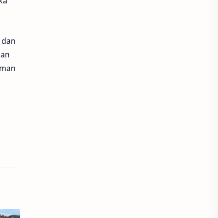
ka
 dan
dan
aman