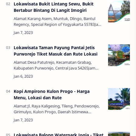
Lokawisata Bukit Lintang Sewu, Bukit
Bertabur Bintang Di Langit Imogiri
Alamat:Karang Asem, Muntuk, Dlingo, Bantul
Regency, Special Region of Yogyakarta 55783Jam
Buka:16:30 - 22:00 WIBHarga Tiket:Rp.
3.000,00Yogyakarta seakan tak pernah kehabisan
tempa…
Lokawisata Taman Payung Pantai Jetis
Purworejo Tiket Masuk dan Rute Lokasi
Alamat:Desa Patutrejo, Kecamatan Grabag,
Kabupaten Purworejo, Central Java 54265Jam
Buka:24 JamHarga Tiket:GratisPurworejo adalah
salah satu kabupaten terbesar yang ada di jawa
ten…
Kopi Ampirono Kulon Progo - Harga
Menu, Lokasi dan Rute
Alamat:Jl. Raya Kaligesing, Tileng, Pendoworejo,
Girimulyo, Kulon Progo, Daerah Istimewa
Yogyakarta, Indonesia, 55674Jam Buka:10:00 -
21:00 WIBTelepon:0823-2222-1072Harga
Menu:Rp 1…
Lokawisata Balong Waterpark Jogja - Tiket