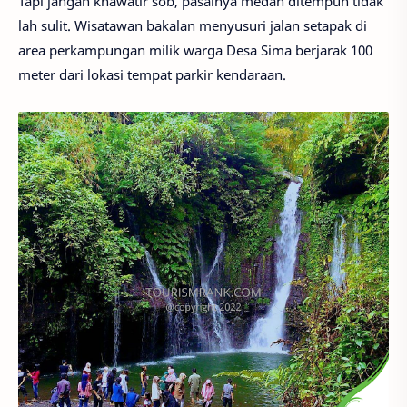
Tapi jangan khawatir sob, pasalnya medan ditempuh tidak
lah sulit. Wisatawan bakalan menyusuri jalan setapak di
area perkampungan milik warga Desa Sima berjarak 100
meter dari lokasi tempat parkir kendaraan.