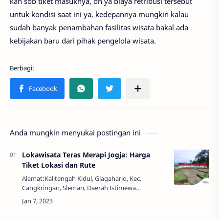
kan sob tiket masuknya, oh ya biaya retribusi tersebut
untuk kondisi saat ini ya, kedepannya mungkin kalau
sudah banyak penambahan fasilitas wisata bakal ada
kebijakan baru dari pihak pengelola wisata.
Anda mungkin menyukai postingan ini
Lokawisata Teras Merapi Jogja: Harga
Tiket Lokasi dan Rute
Alamat:Kalitengah Kidul, Glagaharjo, Kec.
Cangkringan, Sleman, Daerah Istimewa
Yogyakarta, Indonesia, 64415Jam Buka:08:00 -
19:00 WIBHarga Tiket:Rp. 10.000,00Teras Merapi -
Yogyaka…