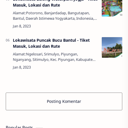
Masuk, Lokasi dan Rute
Alamat:Potorono, Banjardadap, Bangutapan,
Bantul, Daerah Istimewa Yogyakarta, Indonesia,
55194Jam Buka:09.00 - 17.00 WIBHarga Tiket:Rp
15.000,00Balong Waterpark - Yogyakarta memili…
Lokawisata Puncak Bucu Bantul - Tiket
Masuk, Lokasi dan Rute
Alamat:Ngelosari, Srimulyo, Piyungan,
Nganyang, Sitimulyo, Kec. Piyungan, Kabupaten
Bantul, Daerah Istimewa Yogyakarta 55792Jam
Buka:08.00 - 17.00 WIBHarga Tiket:Rp
15.000,00Puncak…
Posting Komentar
Popular Posts