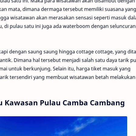
 pulau satu ini. Maka para wisatawan akan disambut dengan
an mata, dimana dermaga tersebut memiliki suasana yan
ngga wisatawan akan merasakan sensasi seperti masuk da
tu, di pulau satu ini juga ada waterboom dengan seluncura
api dengan saung saung hingga cottage cottage, yang dita
antik. Dimana hal tersebut menjadi salah satu daya tarik p
i untuk berkunjung. Selain itu, harga tiket masuk yang
arik tersendiri yang membuat wisatawan betah melakukan
ju Kawasan Pulau Camba Cambang