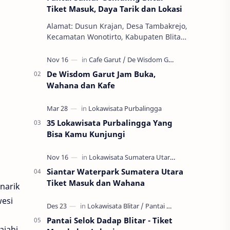
Tiket Masuk, Daya Tarik dan Lokasi
Alamat: Dusun Krajan, Desa Tambakrejo,
Kecamatan Wonotirto, Kabupaten Blitar,
Jawa Timur 66173 Tiket Masuk: Gratis
Jam Buka: 24 Jam Pantai Sumur Gemu…
De Wisdom Garut Jam Buka,
Wahana dan Kafe
35 Lokawisata Purbalingga Yang
Bisa Kamu Kunjungi
Siantar Waterpark Sumatera Utara
Tiket Masuk dan Wahana
narik
wesi
Pantai Selok Dadap Blitar - Tiket
ajahi