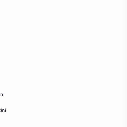
an
ini