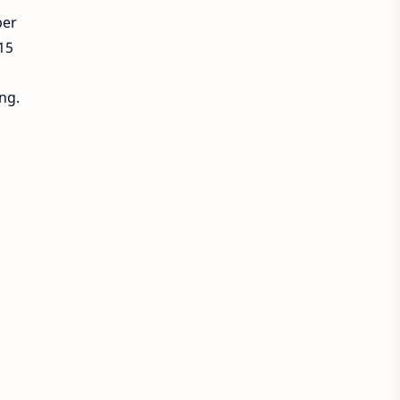
per
15
ng.