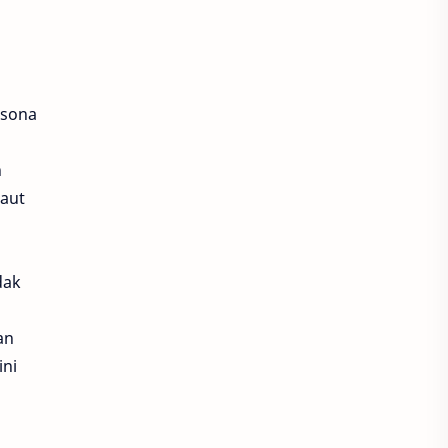
esona
n
laut
dak
an
ini