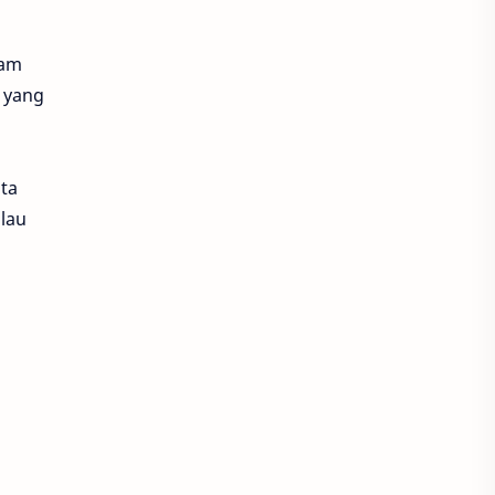
g
lam
n yang
ta
ulau