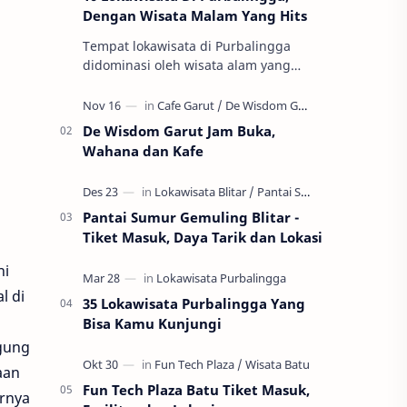
Dengan Wisata Malam Yang Hits
Tempat lokawisata di Purbalingga
didominasi oleh wisata alam yang
dipadukan dengan sentuhan kebutuhan
wisata kekinian. Sehingga wisata
Purbalingga l…
De Wisdom Garut Jam Buka,
Wahana dan Kafe
Pantai Sumur Gemuling Blitar -
Tiket Masuk, Daya Tarik dan Lokasi
ni
l di
35 Lokawisata Purbalingga Yang
Bisa Kamu Kunjungi
Agung
aan
Fun Tech Plaza Batu Tiket Masuk,
irnya