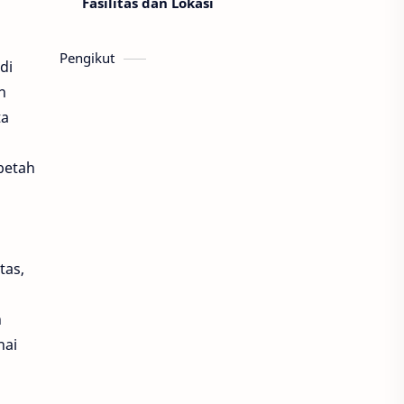
Fasilitas dan Lokasi
Pengikut
di
n
ta
betah
tas,
n
nai