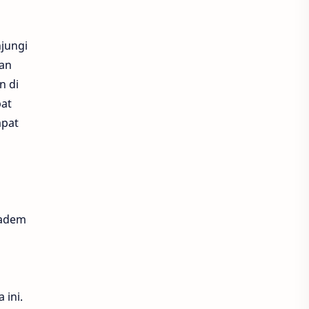
njungi
kan
n di
pat
mpat
 adem
 ini.