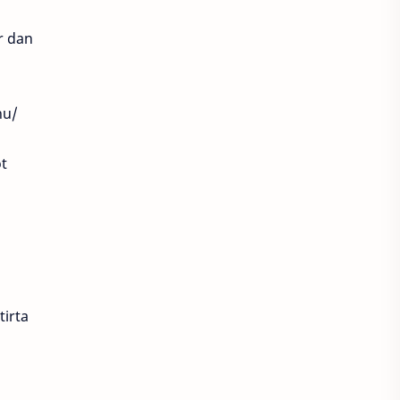
r dan
hu/
i
ot
tirta