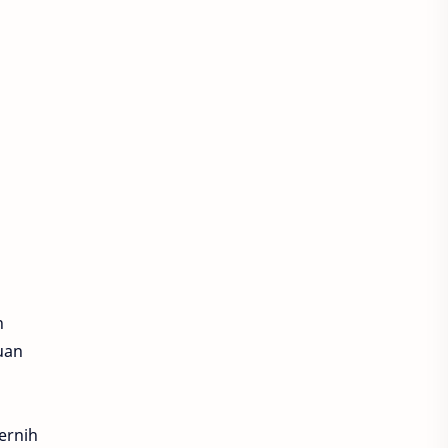
n
uan
ernih