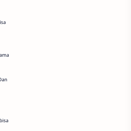
isa
sama
 Dan
bisa