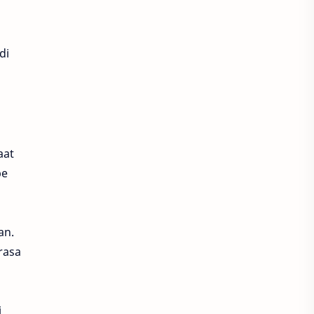
di
aat
pe
an.
rasa
i