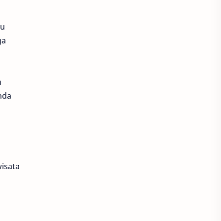
au
ga
n
nda
isata