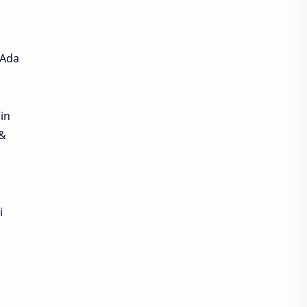
 Ada
in
 &
i