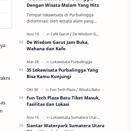
Dengan Wisata Malam Yang Hits
Tempat lokawisata di Purbalingga
didominasi oleh wisata alam yang
dipadukan dengan sentuhan kebutuhan
wisata kekinian. Sehingga wisata
Purbalingga l…
De Wisdom Garut Jam Buka,
nya
Wahana dan Kafe
35 Lokawisata Purbalingga Yang
Bisa Kamu Kunjungi
yakni
Fun Tech Plaza Batu Tiket Masuk,
has
Fasilitas dan Lokasi
on
Siantar Waterpark Sumatera Utara