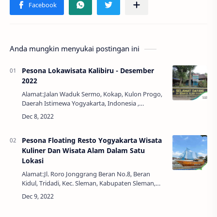
Anda mungkin menyukai postingan ini
Pesona Lokawisata Kalibiru - Desember
2022
Alamat:Jalan Waduk Sermo, Kokap, Kulon Progo,
Daerah Istimewa Yogyakarta, Indonesia ,
55653Jam Buka:08:00 - 16:00 WIBHarga Tiket:Rp.
10.000,00 - Rp. 20.000,00Berwisata ke Jogja tid…
Pesona Floating Resto Yogyakarta Wisata
Kuliner Dan Wisata Alam Dalam Satu
Lokasi
Alamat:Jl. Roro Jonggrang Beran No.8, Beran
Kidul, Tridadi, Kec. Sleman, Kabupaten Sleman,
Daerah Istimewa Yogyakarta 55511Jam
Buka:10:00 - 21:00 WIBNo.
Telepon:081215829695Instagr…