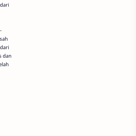
dari
-
isah
dari
s dan
elah