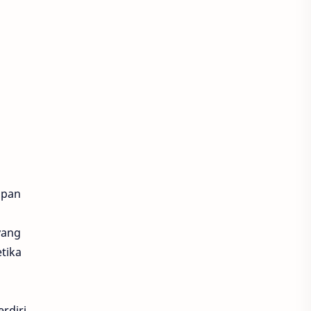
apan
yang
tika
rdiri