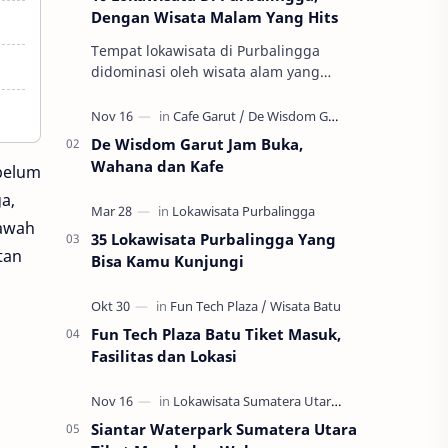
Dengan Wisata Malam Yang Hits
Tempat lokawisata di Purbalingga
didominasi oleh wisata alam yang
dipadukan dengan sentuhan kebutuhan
wisata kekinian. Sehingga wisata
Purbalingga l…
De Wisdom Garut Jam Buka,
Wahana dan Kafe
belum
a,
Kawah
35 Lokawisata Purbalingga Yang
tan
Bisa Kamu Kunjungi
Fun Tech Plaza Batu Tiket Masuk,
Fasilitas dan Lokasi
Siantar Waterpark Sumatera Utara