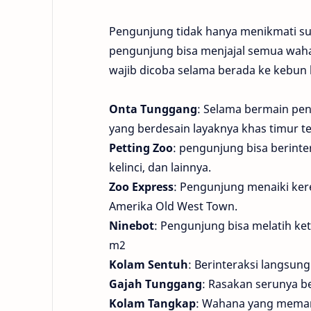
Pengunjung tidak hanya menikmati su
pengunjung bisa menjajal semua wahan
wajib dicoba selama berada ke kebun b
Onta Tunggang
: Selama bermain pen
yang berdesain layaknya khas timur t
Petting Zoo
: pengunjung bisa berinte
kelinci, dan lainnya.
Zoo Express
: Pengunjung menaiki kere
Amerika Old West Town.
Ninebot
: Pengunjung bisa melatih ket
m2
Kolam Sentuh
: Berinteraksi langsun
Gajah Tunggang
: Rasakan serunya b
Kolam Tangkap
: Wahana yang memang