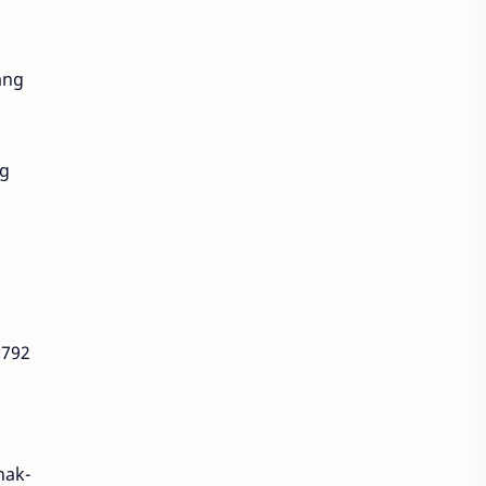
ang
ng
.792
nak-