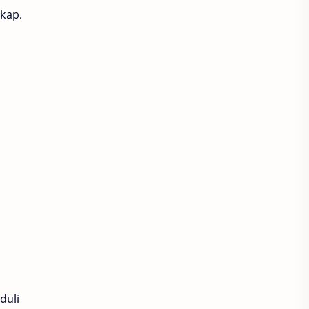
gkap.
duli