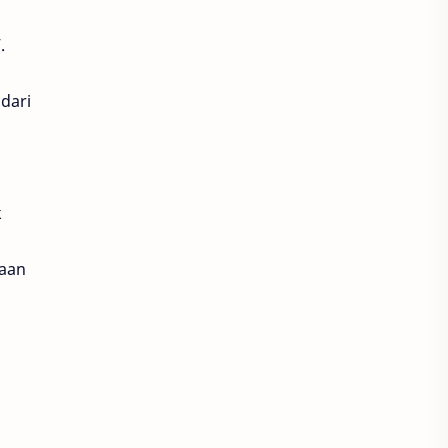
.
dari
k
raan