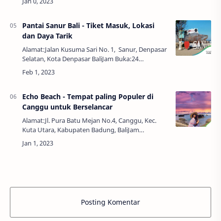
bareng teman, pasangan atau keluarga? kena…
Pantai Sanur Bali - Tiket Masuk, Lokasi
dan Daya Tarik
Alamat:Jalan Kusuma Sari No. 1, Sanur, Denpasar
Selatan, Kota Denpasar BaliJam Buka:24
JamHarga Tiket:GratisPantai Sanur merupakan
salah satu destinasi wisata di Bali yang te…
Echo Beach - Tempat paling Populer di
Canggu untuk Berselancar
Alamat:Jl. Pura Batu Mejan No.4, Canggu, Kec.
Kuta Utara, Kabupaten Badung, BaliJam
Buka:Senin~Minggu - 24 JamHarga
Tiket:GratisPantai Echo Beach merupakan salah
satu tempat favori…
Posting Komentar