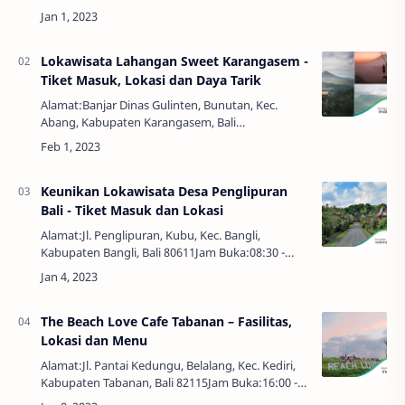
Buka:09:00 - 16:00 WIBTelepon:0812-3810-
2983Harga Tiket:Rp. 35.000,00Big Garden Corner
…
Lokawisata Lahangan Sweet Karangasem -
Tiket Masuk, Lokasi dan Daya Tarik
Alamat:Banjar Dinas Gulinten, Bunutan, Kec.
Abang, Kabupaten Karangasem, Bali
80852Alamat:Banjar Dinas Gulinten, Bunutan,
Kec. Abang, Kabupaten Karangasem, Bali
80852Tiket Masuk:Rp…
Keunikan Lokawisata Desa Penglipuran
Bali - Tiket Masuk dan Lokasi
Alamat:Jl. Penglipuran, Kubu, Kec. Bangli,
Kabupaten Bangli, Bali 80611Jam Buka:08:30 -
18:30 WIBHarga Tiket:Rp. 10.000,00Jika anda
melihat foto di bawah, pasti banyak yang tidak t…
The Beach Love Cafe Tabanan – Fasilitas,
Lokasi dan Menu
Alamat:Jl. Pantai Kedungu, Belalang, Kec. Kediri,
Kabupaten Tabanan, Bali 82115Jam Buka:16:00 -
20:00 WIBBingung mau nyari tempat nyantai