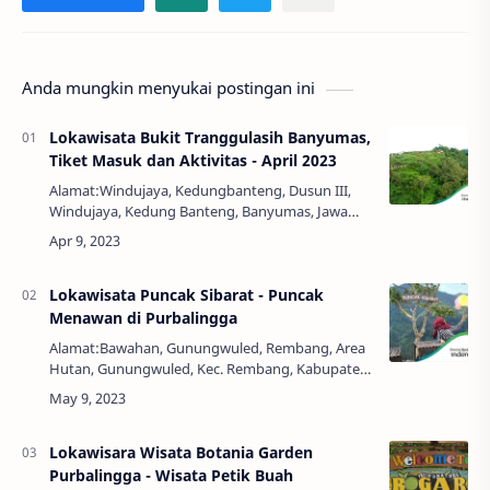
Anda mungkin menyukai postingan ini
Lokawisata Bukit Tranggulasih Banyumas,
Tiket Masuk dan Aktivitas - April 2023
Alamat:Windujaya, Kedungbanteng, Dusun III,
Windujaya, Kedung Banteng, Banyumas, Jawa
Tengah, Indonesia, 53152Harga Tiket:Rp.
5.000,00Jam Buka:24 JamBukit Tranggulasih di
Banyumas …
Lokawisata Puncak Sibarat - Puncak
Menawan di Purbalingga
Alamat:Bawahan, Gunungwuled, Rembang, Area
Hutan, Gunungwuled, Kec. Rembang, Kabupaten
Purbalingga, Jawa Tengah 53356Jam Buka:08:00 -
17:00 WIBNo. Telepon:0222788-513 /
08212188859…
Lokawisara Wisata Botania Garden
Purbalingga - Wisata Petik Buah