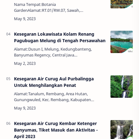
Nama Tempat:Botania
GardenAlamat:RT.01/RW.07, Sawah,
Karangcengis, Kec. Bukateja, Kabupaten
Purbalingga, Jawa Tengah 53382Telepon:0813-
2756-0731Jam Buka:08:00 - 16:00 WIBTiket Masu…
Kesegaran Lokawisata Kolam Renang
Pagubugan Melung di Tengah Persawahan
Alamat:Dusun I, Melung, Kedungbanteng,
Banyumas Regency, Central Java
53152Telepon:0811-2681-411Harga Tiket:Rp.
10.000,00Jam Buka:07.30 - 16.00 WIBPagubugan
Melung adalah salah sat…
Kesegaran Air Curug Aul Purbalingga
Untuk Menghilangkan Penat
Alamat:Tanalum, Rembang, Area Hutan,
Gunungwuled, Kec. Rembang, Kabupaten
Purbalingga, Jawa Tengah 53356Jam Buka:24
JamTiket Masuk:GratisBagaikan menemukan
oase di tengah gurun, mu…
Kesegaran Air Curug Kembar Ketenger
Banyumas, Tiket Masuk dan Aktivitas -
April 2023