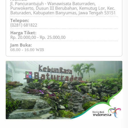
Jl. Pancurantujuh - Wanawisata Baturraden,
Purwokerto, Dusun III Berubahan, Kemutug Lor, Kec.
Baturaden, Kabupaten Banyumas, Jawa Tengah 53151
Telepon:
(0281) 681822
Harga Tiket:
Rp. 20.000,00 - Rp. 25.000,00
Jam Buka:
08.00 - 16.00 WIB