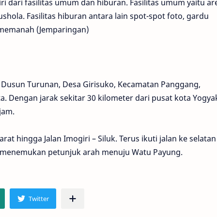
iri dari fasilitas umum dan hiburan. Fasilitas umum yaitu ar
mushola. Fasilitas hiburan antara lain spot-spot foto, gardu
 memanah (Jemparingan)
 di Dusun Turunan, Desa Girisuko, Kecamatan Panggang,
. Dengan jarak sekitar 30 kilometer dari pusat kota Yogya
jam.
rat hingga Jalan Imogiri – Siluk. Terus ikuti jalan ke selatan
ga menemukan petunjuk arah menuju Watu Payung.