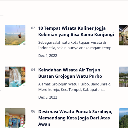
10 Tempat Wisata Kuliner Jogja
Kekinian yang Bisa Kamu Kunjungi
Sebagai salah satu kota tujuan wisata di
Indonesia, selain punya aneka ragam tempat
wisata yang menarik dikunjungi kota gudeg
ini juga punya potensi wisata kuliner yang
melimpah. T…
Keindahan Wisata Air Terjun
Buatan Grojogan Watu Purbo
Alamat:Grojogan Watu Purbo, Bangunrejo,
Merdikorejo, Kec. Tempel, Kabupaten
Sleman, Daerah Istimewa Yogyakarta
55552Jam Buka:07:00 - 17:30
WIBTelepon:0896-4476-1141Harga Tiket:Rp.
…
Destinasi Wisata Puncak Suroloyo,
Memandang Kota Jogja Dari Atas
Awan