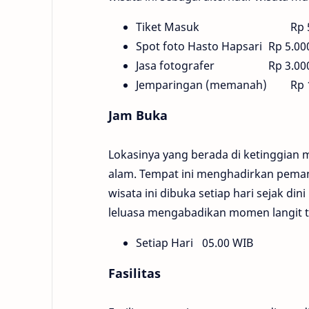
Tiket Masuk
Rp 5.000,
Spot foto Hasto Hapsari
Rp 5.00
Jasa fotografer
Rp 3.000,00 
Jemparingan (memanah)
Rp 
Jam Buka
Lokasinya yang berada di ketinggia
alam. Tempat ini menghadirkan pemand
wisata ini dibuka setiap hari sejak d
leluasa mengabadikan momen langit t
Setiap Hari
05.00 WIB
Fasilitas