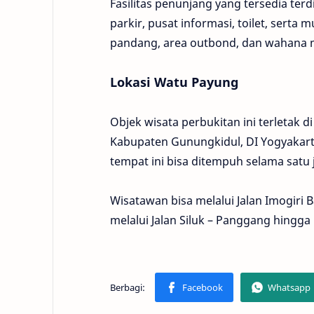
Fasilitas penunjang yang tersedia terd
parkir, pusat informasi, toilet, serta 
pandang, area outbond, dan wahana
Lokasi Watu Payung
Objek wisata perbukitan ini terletak
Kabupaten Gunungkidul, DI Yogyakarta
tempat ini bisa ditempuh selama satu 
Wisatawan bisa melalui Jalan Imogiri Ba
melalui Jalan Siluk – Panggang hing