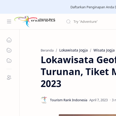
Daftarkan Penginapan Anda D
Lokawisata Jogja
Wisata Jogja
Beranda
Lokawisata Geo
Turunan, Tiket 
2023
3 