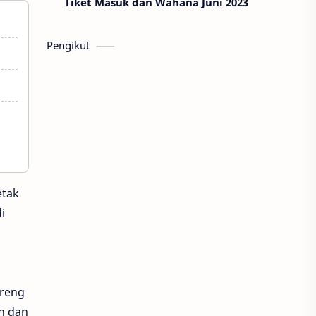
Tiket Masuk dan Wahana Juni 2023
Pengikut
etak
i
ereng
h dan