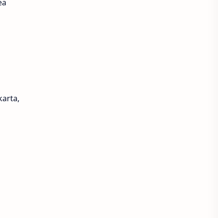
ea
karta,