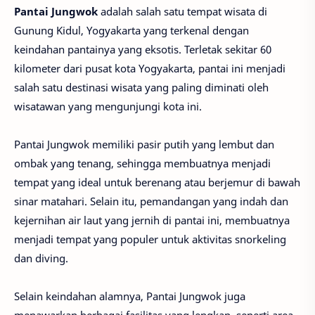
Pantai Jungwok
adalah salah satu tempat wisata di
Gunung Kidul, Yogyakarta yang terkenal dengan
keindahan pantainya yang eksotis. Terletak sekitar 60
kilometer dari pusat kota Yogyakarta, pantai ini menjadi
salah satu destinasi wisata yang paling diminati oleh
wisatawan yang mengunjungi kota ini.
Pantai Jungwok memiliki pasir putih yang lembut dan
ombak yang tenang, sehingga membuatnya menjadi
tempat yang ideal untuk berenang atau berjemur di bawah
sinar matahari. Selain itu, pemandangan yang indah dan
kejernihan air laut yang jernih di pantai ini, membuatnya
menjadi tempat yang populer untuk aktivitas snorkeling
dan diving.
Selain keindahan alamnya, Pantai Jungwok juga
menawarkan berbagai fasilitas yang lengkap, seperti area