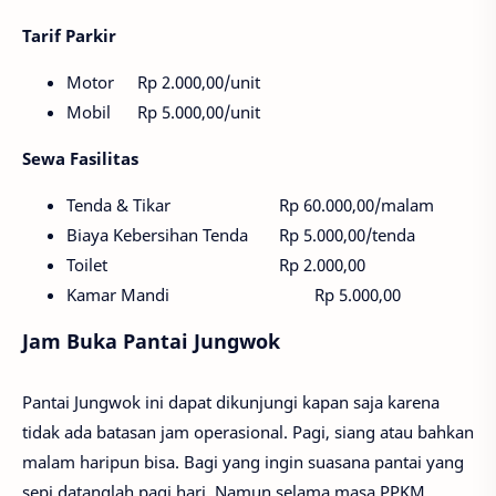
Tarif Parkir
Motor
Rp 2.000,00/unit
Mobil
Rp 5.000,00/unit
Sewa Fasilitas
Tenda & Tikar
Rp 60.000,00/malam
Biaya Kebersihan Tenda
Rp 5.000,00/tenda
Toilet
Rp 2.000,00
Kamar Mandi
Rp 5.000,00
Jam Buka Pantai Jungwok
Pantai Jungwok ini dapat dikunjungi kapan saja karena
tidak ada batasan jam operasional. Pagi, siang atau bahkan
malam haripun bisa. Bagi yang ingin suasana pantai yang
sepi datanglah pagi hari. Namun selama masa PPKM