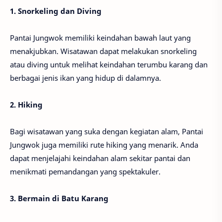
1. Snorkeling dan Diving
Pantai Jungwok memiliki keindahan bawah laut yang
menakjubkan. Wisatawan dapat melakukan snorkeling
atau diving untuk melihat keindahan terumbu karang dan
berbagai jenis ikan yang hidup di dalamnya.
2. Hiking
Bagi wisatawan yang suka dengan kegiatan alam, Pantai
Jungwok juga memiliki rute hiking yang menarik. Anda
dapat menjelajahi keindahan alam sekitar pantai dan
menikmati pemandangan yang spektakuler.
3. Bermain di Batu Karang