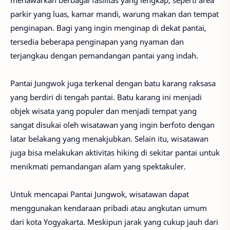
parkir yang luas, kamar mandi, warung makan dan tempat
penginapan. Bagi yang ingin menginap di dekat pantai,
tersedia beberapa penginapan yang nyaman dan
terjangkau dengan pemandangan pantai yang indah.
Pantai Jungwok juga terkenal dengan batu karang raksasa
yang berdiri di tengah pantai. Batu karang ini menjadi
objek wisata yang populer dan menjadi tempat yang
sangat disukai oleh wisatawan yang ingin berfoto dengan
latar belakang yang menakjubkan. Selain itu, wisatawan
juga bisa melakukan aktivitas hiking di sekitar pantai untuk
menikmati pemandangan alam yang spektakuler.
Untuk mencapai Pantai Jungwok, wisatawan dapat
menggunakan kendaraan pribadi atau angkutan umum
dari kota Yogyakarta. Meskipun jarak yang cukup jauh dari