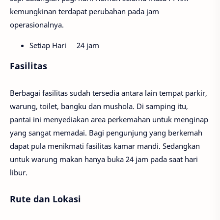
kemungkinan terdapat perubahan pada jam
operasionalnya.
Setiap Hari
24 jam
Fasilitas
Berbagai fasilitas sudah tersedia antara lain tempat parkir,
warung, toilet, bangku dan mushola. Di samping itu,
pantai ini menyediakan area perkemahan untuk menginap
yang sangat memadai. Bagi pengunjung yang berkemah
dapat pula menikmati fasilitas kamar mandi. Sedangkan
untuk warung makan hanya buka 24 jam pada saat hari
libur.
Rute dan Lokasi