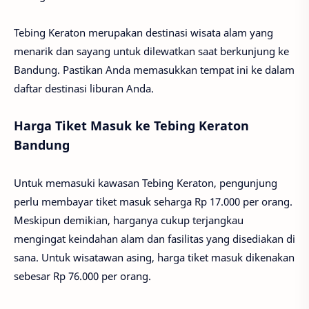
Tebing Keraton merupakan destinasi wisata alam yang
menarik dan sayang untuk dilewatkan saat berkunjung ke
Bandung. Pastikan Anda memasukkan tempat ini ke dalam
daftar destinasi liburan Anda.
Harga Tiket Masuk ke Tebing Keraton
Bandung
Untuk memasuki kawasan Tebing Keraton, pengunjung
perlu membayar tiket masuk seharga Rp 17.000 per orang.
Meskipun demikian, harganya cukup terjangkau
mengingat keindahan alam dan fasilitas yang disediakan di
sana. Untuk wisatawan asing, harga tiket masuk dikenakan
sebesar Rp 76.000 per orang.