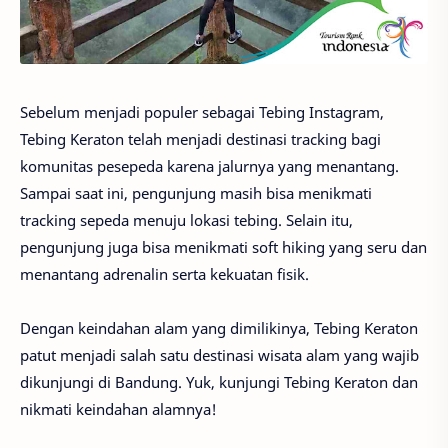
Sebelum menjadi populer sebagai Tebing Instagram,
Tebing Keraton telah menjadi destinasi tracking bagi
komunitas pesepeda karena jalurnya yang menantang.
Sampai saat ini, pengunjung masih bisa menikmati
tracking sepeda menuju lokasi tebing. Selain itu,
pengunjung juga bisa menikmati soft hiking yang seru dan
menantang adrenalin serta kekuatan fisik.
Dengan keindahan alam yang dimilikinya, Tebing Keraton
patut menjadi salah satu destinasi wisata alam yang wajib
dikunjungi di Bandung. Yuk, kunjungi Tebing Keraton dan
nikmati keindahan alamnya!