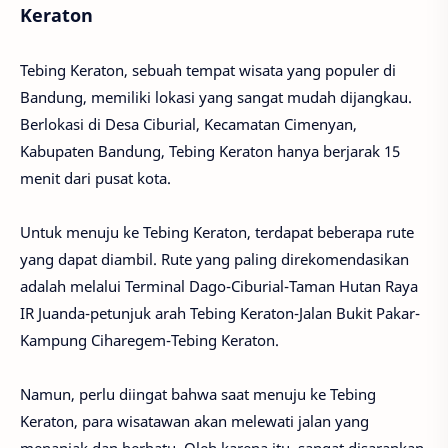
Keraton
Tebing Keraton, sebuah tempat wisata yang populer di
Bandung, memiliki lokasi yang sangat mudah dijangkau.
Berlokasi di Desa Ciburial, Kecamatan Cimenyan,
Kabupaten Bandung, Tebing Keraton hanya berjarak 15
menit dari pusat kota.
Untuk menuju ke Tebing Keraton, terdapat beberapa rute
yang dapat diambil. Rute yang paling direkomendasikan
adalah melalui Terminal Dago-Ciburial-Taman Hutan Raya
IR Juanda-petunjuk arah Tebing Keraton-Jalan Bukit Pakar-
Kampung Ciharegem-Tebing Keraton.
Namun, perlu diingat bahwa saat menuju ke Tebing
Keraton, para wisatawan akan melewati jalan yang
menanjak dan berbatu. Oleh karena itu, sangat disarankan