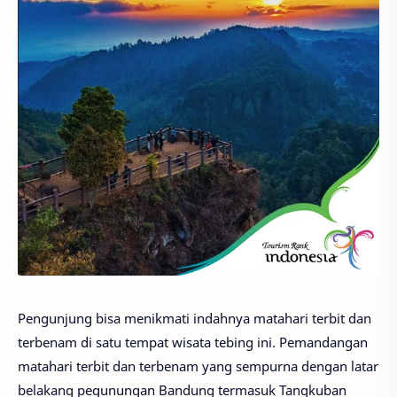
Pengunjung bisa menikmati indahnya matahari terbit dan
terbenam di satu tempat wisata tebing ini. Pemandangan
matahari terbit dan terbenam yang sempurna dengan latar
belakang pegunungan Bandung termasuk Tangkuban