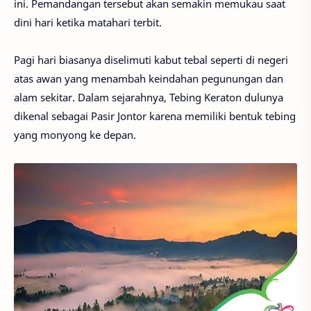
ini. Pemandangan tersebut akan semakin memukau saat
dini hari ketika matahari terbit.
Pagi hari biasanya diselimuti kabut tebal seperti di negeri
atas awan yang menambah keindahan pegunungan dan
alam sekitar. Dalam sejarahnya, Tebing Keraton dulunya
dikenal sebagai Pasir Jontor karena memiliki bentuk tebing
yang monyong ke depan.