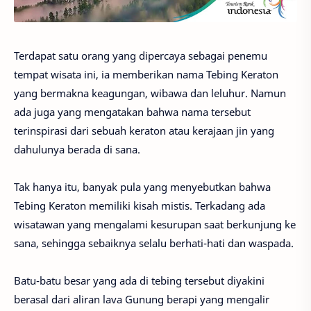
Terdapat satu orang yang dipercaya sebagai penemu
tempat wisata ini, ia memberikan nama Tebing Keraton
yang bermakna keagungan, wibawa dan leluhur. Namun
ada juga yang mengatakan bahwa nama tersebut
terinspirasi dari sebuah keraton atau kerajaan jin yang
dahulunya berada di sana.
Tak hanya itu, banyak pula yang menyebutkan bahwa
Tebing Keraton memiliki kisah mistis. Terkadang ada
wisatawan yang mengalami kesurupan saat berkunjung ke
sana, sehingga sebaiknya selalu berhati-hati dan waspada.
Batu-batu besar yang ada di tebing tersebut diyakini
berasal dari aliran lava Gunung berapi yang mengalir