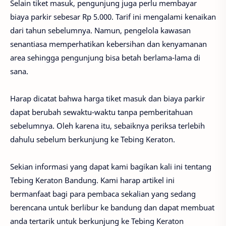
Selain tiket masuk, pengunjung juga perlu membayar
biaya parkir sebesar Rp 5.000. Tarif ini mengalami kenaikan
dari tahun sebelumnya. Namun, pengelola kawasan
senantiasa memperhatikan kebersihan dan kenyamanan
area sehingga pengunjung bisa betah berlama-lama di
sana.
Harap dicatat bahwa harga tiket masuk dan biaya parkir
dapat berubah sewaktu-waktu tanpa pemberitahuan
sebelumnya. Oleh karena itu, sebaiknya periksa terlebih
dahulu sebelum berkunjung ke Tebing Keraton.
Sekian informasi yang dapat kami bagikan kali ini tentang
Tebing Keraton Bandung. Kami harap artikel ini
bermanfaat bagi para pembaca sekalian yang sedang
berencana untuk berlibur ke bandung dan dapat membuat
anda tertarik untuk berkunjung ke Tebing Keraton