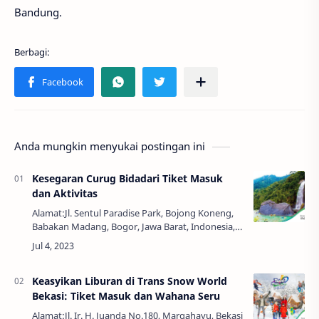
Bandung.
Anda mungkin menyukai postingan ini
Kesegaran Curug Bidadari Tiket Masuk
dan Aktivitas
Alamat:Jl. Sentul Paradise Park, Bojong Koneng,
Babakan Madang, Bogor, Jawa Barat, Indonesia,
16810Jam Buka:06.00 - 17.00 WIBHarga Tiket:Rp
25.000,00 - Rp 30.000,00Curug Bidadari a…
Keasyikan Liburan di Trans Snow World
Bekasi: Tiket Masuk dan Wahana Seru
Alamat:Jl. Ir. H. Juanda No.180, Margahayu, Bekasi