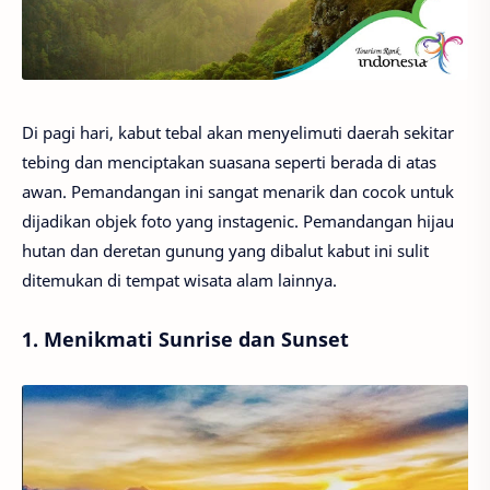
Di pagi hari, kabut tebal akan menyelimuti daerah sekitar
tebing dan menciptakan suasana seperti berada di atas
awan. Pemandangan ini sangat menarik dan cocok untuk
dijadikan objek foto yang instagenic. Pemandangan hijau
hutan dan deretan gunung yang dibalut kabut ini sulit
ditemukan di tempat wisata alam lainnya.
1. Menikmati Sunrise dan Sunset