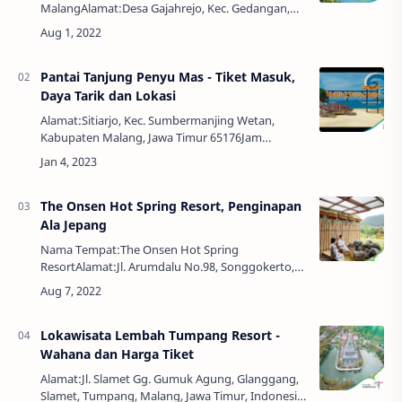
MalangAlamat:Desa Gajahrejo, Kec. Gedangan,
Kab. Malang, Jawa TimurJam Buka:24
JamHarga:Tiket Masuk Rp. 10.000,00Parkir Motor
Rp. 5.000,00P…
Pantai Tanjung Penyu Mas - Tiket Masuk,
Daya Tarik dan Lokasi
Alamat:Sitiarjo, Kec. Sumbermanjing Wetan,
Kabupaten Malang, Jawa Timur 65176Jam
Buka:07.00 - 10.00 WIB dan 15.00 - 17.00 WIB (24
Jam)Harga Tiket:Rp 10.000,00Kabupaten Malang
memil…
The Onsen Hot Spring Resort, Penginapan
Ala Jepang
Nama Tempat:The Onsen Hot Spring
ResortAlamat:Jl. Arumdalu No.98, Songgokerto,
Kec. Batu, Kota Batu, Jawa Timur 65312Phone:
(0341) 5101888, (WhatsApp) 0821 8769
9997Email:info@theon…
Lokawisata Lembah Tumpang Resort -
Wahana dan Harga Tiket
Alamat:Jl. Slamet Gg. Gumuk Agung, Glanggang,
Slamet, Tumpang, Malang, Jawa Timur, Indonesia,