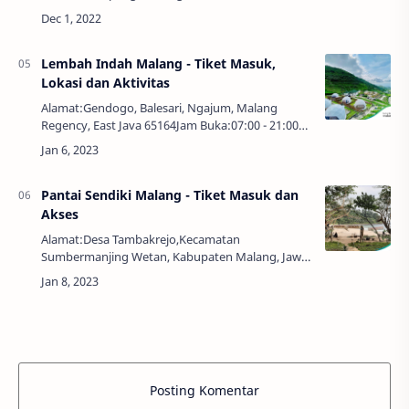
65156Jam Buka:07:00 - 17:00 WIBNo.
Telepon:0811320700Harga Tiket:Rp.
60.000,00Lembah T…
Lembah Indah Malang - Tiket Masuk,
Lokasi dan Aktivitas
Alamat:Gendogo, Balesari, Ngajum, Malang
Regency, East Java 65164Jam Buka:07:00 - 21:00
WIBTelepon:0823-6036-0188Harga Tiket:Rp.
20.000,00Malang memang terkenal dengan
destinasi wi…
Pantai Sendiki Malang - Tiket Masuk dan
Akses
Alamat:Desa Tambakrejo,Kecamatan
Sumbermanjing Wetan, Kabupaten Malang, Jawa
Timur 65176Jam Buka:24 JamHarga Tiket:Rp.
10.000,00Pantai Sendiki Malang merupakan salah
satu kawasan w…
Posting Komentar