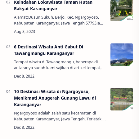
Keindahan Lokawisata Taman Hutan
Rakyat Karanganyar
Alamat:Dusun Sukuh, Berjo, Kec. Ngargoyoso,
Kabupaten Karanganyar, Jawa Tengah 57793Jam
Buka:08:00 - 18:00 WIBTelepon:0812-2271-
1114Harga Tiket:Rp. 4.000,00Keindahan
Lokawisata Tam…
6 Destinasi Wisata Anti Gabut Di
Tawangmangu Karanganyar
Tempat wisata di Tawangmangu, beberapa di
antaranya sudah kami sajikan di artikel tempat
wisata di Karanganyar. Wajar saja, karena
Tawangmangu adalah sebuah kecamatan di
Kabupaten …
10 Destinasi Wisata di Ngargoyoso,
Menikmati Anugerah Gunung Lawu di
Karanganyar
Ngargoyoso adalah salah satu kecamatan di
Kabupaten Karanganyar, Jawa Tengah. Terletak di
lereng barat Gunung Lawu, kecamatan
Ngargoyoso memiliki udara yang segar.Maka
tidak heran …