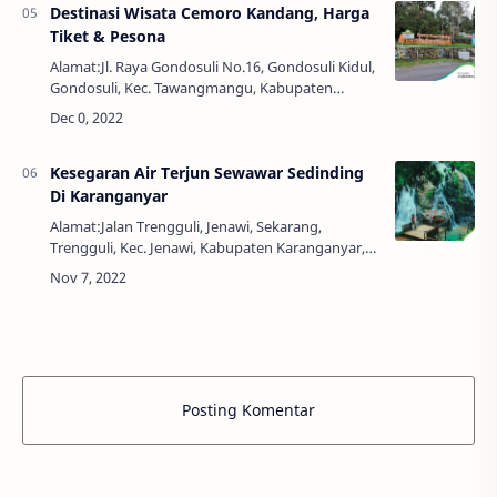
Destinasi Wisata Cemoro Kandang, Harga
Tiket & Pesona
Alamat:Jl. Raya Gondosuli No.16, Gondosuli Kidul,
Gondosuli, Kec. Tawangmangu, Kabupaten
Karanganyar, Jawa Tengah 57792Jam Buka:09:00 -
17:00 WIBHarga Tiket:Rp. 15.000,00Jika di Ja…
Kesegaran Air Terjun Sewawar Sedinding
Di Karanganyar
Alamat:Jalan Trengguli, Jenawi, Sekarang,
Trengguli, Kec. Jenawi, Kabupaten Karanganyar,
Jawa Tengah 57794Jam Buka:24 JamNo.
Telepon:0821-3747-8604Harga Tiket:Rp.
5.000,00Air Terju…
Posting Komentar