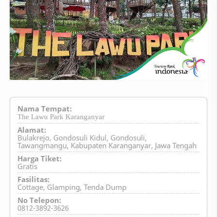
Nama Tempat:
The Lawu Park Karanganyar
Alamat:
Bulakrejo, Gondosuli Kidul, Gondosuli,
Tawangmangu, Kabupaten Karanganyar, Jawa Tengah
Harga Tiket:
Gratis
Fasilitas:
Cottage, Glamping, Tenda Dump
No Telepon:
0812-3892-3626