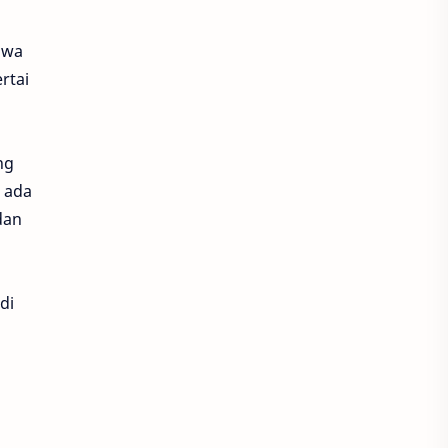
awa
rtai
ng
 ada
dan
di