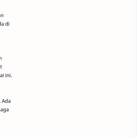
an
a di
k
n
t
 ini.
. Ada
jaga