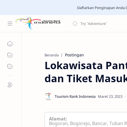
Daftarkan Penginapan Anda D
Postingan
Beranda
Lokawisata Pant
dan Tiket Masuk
Alamat:
Bogoran, Bogorejo, Bancar, Tuban R