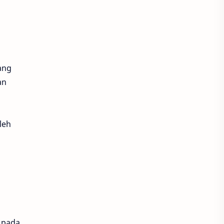
ang
an
leh
n pada