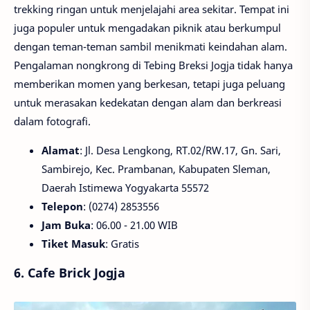
trekking ringan untuk menjelajahi area sekitar. Tempat ini
juga populer untuk mengadakan piknik atau berkumpul
dengan teman-teman sambil menikmati keindahan alam.
Pengalaman nongkrong di Tebing Breksi Jogja tidak hanya
memberikan momen yang berkesan, tetapi juga peluang
untuk merasakan kedekatan dengan alam dan berkreasi
dalam fotografi.
Alamat
: Jl. Desa Lengkong, RT.02/RW.17, Gn. Sari,
Sambirejo, Kec. Prambanan, Kabupaten Sleman,
Daerah Istimewa Yogyakarta 55572
Telepon
: (0274) 2853556
Jam Buka
: 06.00 - 21.00 WIB
Tiket Masuk
: Gratis
6. Cafe Brick Jogja