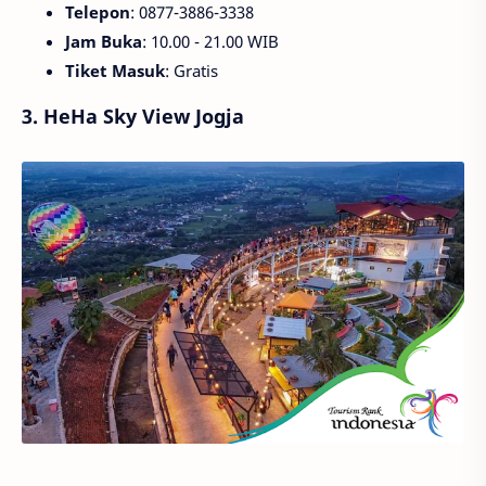
Telepon
: 0877-3886-3338
Jam Buka
: 10.00 - 21.00 WIB
Tiket Masuk
: Gratis
3. HeHa Sky View Jogja