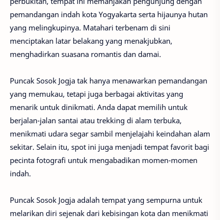
perbukitan, tempat ini memanjakan pengunjung dengan
pemandangan indah kota Yogyakarta serta hijaunya hutan
yang melingkupinya. Matahari terbenam di sini
menciptakan latar belakang yang menakjubkan,
menghadirkan suasana romantis dan damai.
Puncak Sosok Jogja tak hanya menawarkan pemandangan
yang memukau, tetapi juga berbagai aktivitas yang
menarik untuk dinikmati. Anda dapat memilih untuk
berjalan-jalan santai atau trekking di alam terbuka,
menikmati udara segar sambil menjelajahi keindahan alam
sekitar. Selain itu, spot ini juga menjadi tempat favorit bagi
pecinta fotografi untuk mengabadikan momen-momen
indah.
Puncak Sosok Jogja adalah tempat yang sempurna untuk
melarikan diri sejenak dari kebisingan kota dan menikmati