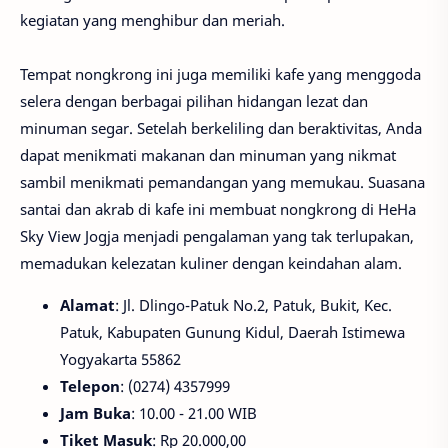
kegiatan yang menghibur dan meriah.
Tempat nongkrong ini juga memiliki kafe yang menggoda
selera dengan berbagai pilihan hidangan lezat dan
minuman segar. Setelah berkeliling dan beraktivitas, Anda
dapat menikmati makanan dan minuman yang nikmat
sambil menikmati pemandangan yang memukau. Suasana
santai dan akrab di kafe ini membuat nongkrong di HeHa
Sky View Jogja menjadi pengalaman yang tak terlupakan,
memadukan kelezatan kuliner dengan keindahan alam.
Alamat
: Jl. Dlingo-Patuk No.2, Patuk, Bukit, Kec.
Patuk, Kabupaten Gunung Kidul, Daerah Istimewa
Yogyakarta 55862
Telepon
: (0274) 4357999
Jam Buka
: 10.00 - 21.00 WIB
Tiket Masuk
: Rp 20.000,00