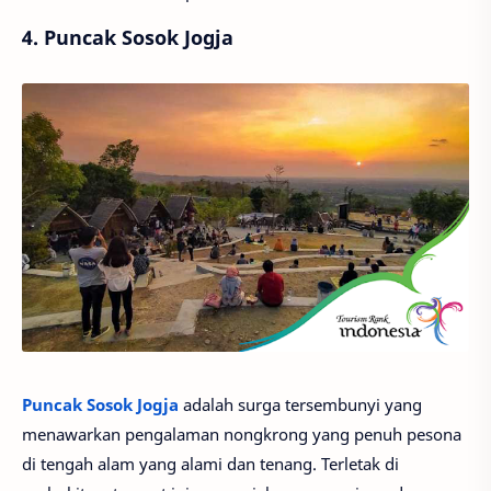
4. Puncak Sosok Jogja
Puncak Sosok Jogja
adalah surga tersembunyi yang
menawarkan pengalaman nongkrong yang penuh pesona
di tengah alam yang alami dan tenang. Terletak di