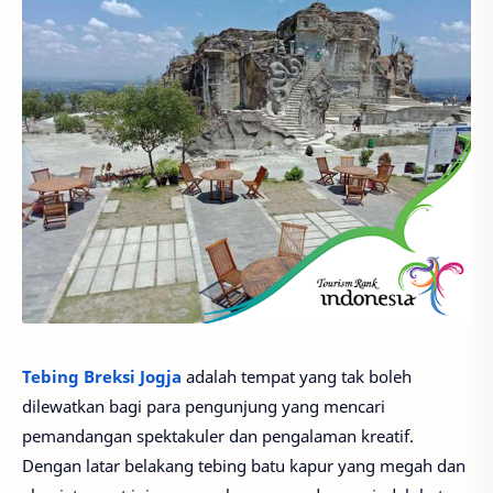
Tebing Breksi Jogja
adalah tempat yang tak boleh
dilewatkan bagi para pengunjung yang mencari
pemandangan spektakuler dan pengalaman kreatif.
Dengan latar belakang tebing batu kapur yang megah dan