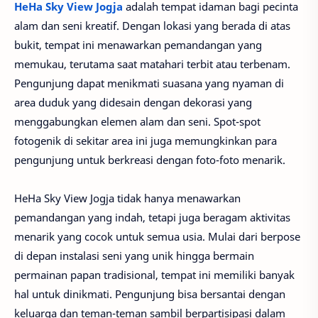
HeHa Sky View Jogja
adalah tempat idaman bagi pecinta
alam dan seni kreatif. Dengan lokasi yang berada di atas
bukit, tempat ini menawarkan pemandangan yang
memukau, terutama saat matahari terbit atau terbenam.
Pengunjung dapat menikmati suasana yang nyaman di
area duduk yang didesain dengan dekorasi yang
menggabungkan elemen alam dan seni. Spot-spot
fotogenik di sekitar area ini juga memungkinkan para
pengunjung untuk berkreasi dengan foto-foto menarik.
HeHa Sky View Jogja tidak hanya menawarkan
pemandangan yang indah, tetapi juga beragam aktivitas
menarik yang cocok untuk semua usia. Mulai dari berpose
di depan instalasi seni yang unik hingga bermain
permainan papan tradisional, tempat ini memiliki banyak
hal untuk dinikmati. Pengunjung bisa bersantai dengan
keluarga dan teman-teman sambil berpartisipasi dalam