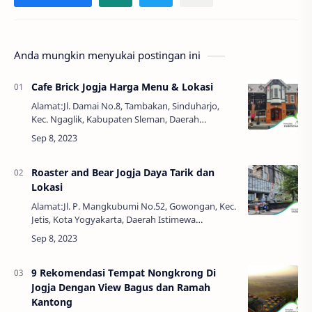
Anda mungkin menyukai postingan ini
Cafe Brick Jogja Harga Menu & Lokasi
Alamat:Jl. Damai No.8, Tambakan, Sinduharjo,
Kec. Ngaglik, Kabupaten Sleman, Daerah
Istimewa Yogyakarta 55581Telepon:0895-2626-
3640Jam Buka:24 JamHarga Tiket:GratisJogja,
sebagai s…
Roaster and Bear Jogja Daya Tarik dan
Lokasi
Alamat:Jl. P. Mangkubumi No.52, Gowongan, Kec.
Jetis, Kota Yogyakarta, Daerah Istimewa
Yogyakarta 55233Jam Buka:07.00 - 23.00
WIBTelepon:(0274) 2920027Kota Yogyakarta,
dengan peson…
9 Rekomendasi Tempat Nongkrong Di
Jogja Dengan View Bagus dan Ramah
Kantong