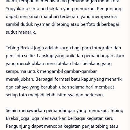
alami, tempat ini menawarkan pemandangan indah kota
Yogyakarta serta perbukitan yang memukau. Pengunjung
dapat menikmati matahari terbenam yang mempesona
sambil duduk nyaman di tebing atau berfoto di berbagai
sudut menarik.
Tebing Breksi Jogja adalah surga bagi para fotografer dan
pencinta selfie. Lanskap yang unik dan pemandangan alam
yang menakjubkan menciptakan latar belakang yang
sempurna untuk mengambil gambar-gambar
menakjubkan. Berbagai formasi batu kapur yang menarik
dan cahaya yang berubah-ubah selama hari membuat
setiap foto menjadi lebih istimewa dan berkesan.
Selain menawarkan pemandangan yang memukau, Tebing
Breksi Jogja juga menawarkan berbagai kegiatan seru.
Pengunjung dapat mencoba kegiatan panjat tebing atau