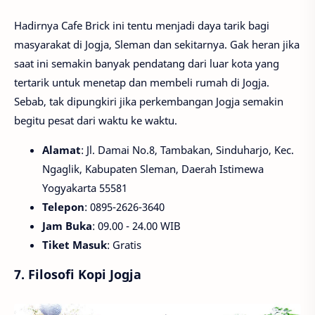
Hadirnya Cafe Brick ini tentu menjadi daya tarik bagi
masyarakat di Jogja, Sleman dan sekitarnya. Gak heran jika
saat ini semakin banyak pendatang dari luar kota yang
tertarik untuk menetap dan membeli rumah di Jogja.
Sebab, tak dipungkiri jika perkembangan Jogja semakin
begitu pesat dari waktu ke waktu.
Alamat
: Jl. Damai No.8, Tambakan, Sinduharjo, Kec.
Ngaglik, Kabupaten Sleman, Daerah Istimewa
Yogyakarta 55581
Telepon
: 0895-2626-3640
Jam Buka
: 09.00 - 24.00 WIB
Tiket Masuk
: Gratis
7. Filosofi Kopi Jogja