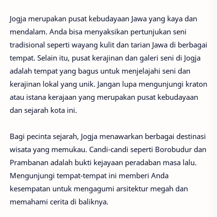
Jogja merupakan pusat kebudayaan Jawa yang kaya dan
mendalam. Anda bisa menyaksikan pertunjukan seni
tradisional seperti wayang kulit dan tarian Jawa di berbagai
tempat. Selain itu, pusat kerajinan dan galeri seni di Jogja
adalah tempat yang bagus untuk menjelajahi seni dan
kerajinan lokal yang unik. Jangan lupa mengunjungi kraton
atau istana kerajaan yang merupakan pusat kebudayaan
dan sejarah kota ini.
Bagi pecinta sejarah, Jogja menawarkan berbagai destinasi
wisata yang memukau. Candi-candi seperti Borobudur dan
Prambanan adalah bukti kejayaan peradaban masa lalu.
Mengunjungi tempat-tempat ini memberi Anda
kesempatan untuk mengagumi arsitektur megah dan
memahami cerita di baliknya.