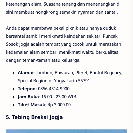
ketenangan alam. Suasana tenang dan menenangkan di
sini membuat nongkrong semakin nyaman dan santai.
Anda dapat membawa bekal piknik atau hanya duduk
bersantai sambil menikmati keindahan sekitar. Puncak
Sosok Jogja adalah tempat yang cocok untuk merasakan
kedamaian alam sembari menikmati waktu berkualitas
dengan teman-teman atau keluarga.
Alamat
: Jambon, Bawuran, Pleret, Bantul Regency,
Special Region of Yogyakarta 55791
Telepon
: 0856-4314-9900
Jam Buka
: 15.00 - 23.00 WIB
Tiket Masuk
: Rp 3.000,00
5. Tebing Breksi Jogja