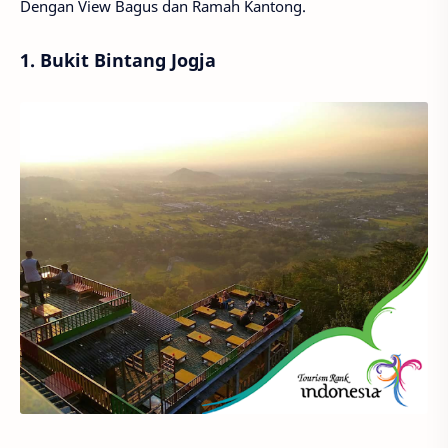
Dengan View Bagus dan Ramah Kantong.
1. Bukit Bintang Jogja