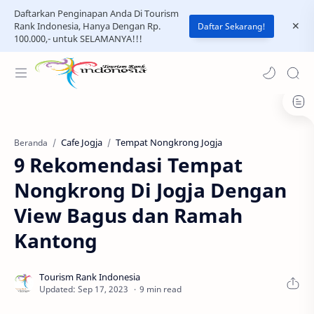
Daftarkan Penginapan Anda Di Tourism
Rank Indonesia, Hanya Dengan Rp.
Daftar Sekarang!
100.000,- untuk SELAMANYA!!!
Cafe Jogja
Tempat Nongkrong Jogja
Beranda
9 Rekomendasi Tempat
Nongkrong Di Jogja Dengan
View Bagus dan Ramah
Kantong
9 min read