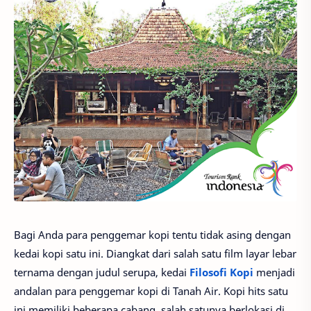
Bagi Anda para penggemar kopi tentu tidak asing dengan
kedai kopi satu ini. Diangkat dari salah satu film layar lebar
ternama dengan judul serupa, kedai
Filosofi Kopi
menjadi
andalan para penggemar kopi di Tanah Air. Kopi hits satu
ini memiliki beberapa cabang, salah satunya berlokasi di