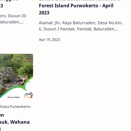
23
Forest Island Purwokerto - April
2023
oro, Dusun III
Baturaden,
Alamat: Jln. Raya Baturraden, Desa No.Km.
wa Tengah 53152
6, Dusun I Pandak, Pandak, Baturaden,
Harga Tiket…
Banyumas, Jawa Tengah, Indonesia, 53151
Telepon: 085877777316 Jam Buk…
en
asuk, Wahana
3