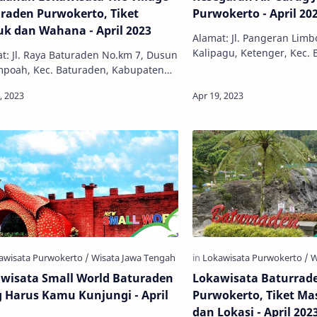
raden Purwokerto, Tiket
Purwokerto - April 20
k dan Wahana - April 2023
Alamat: Jl. Pangeran Limb
Kalipagu, Ketenger, Kec. 
t: Jl. Raya Baturaden No.km 7, Dusun
Kabupaten Banyumas, Ja
mpoah, Kec. Baturaden, Kabupaten
Telepon: 0857-4222-7771 
mas, Jawa Tengah 53151 Telepon:
) 6512271 / 085725659801 / …
wisata Small World Baturaden
Lokawisata Baturrad
 Harus Kamu Kunjungi - April
Purwokerto, Tiket M
dan Lokasi - April 202