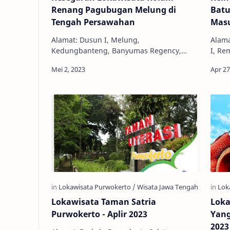
Renang Pagubugan Melung di
Batu
Tengah Persawahan
Masu
Alamat: Dusun I, Melung,
Alama
Kedungbanteng, Banyumas Regency,
I, Re
Central Java 53152 Telepon: 0811-2681-411
Banyu
Harga Tiket: Rp. 10.000,00 Jam Buka: 07.30
(0281
- 16.0…
Lokawisata Taman Satria
Loka
Purwokerto - Aplir 2023
Yang
2023