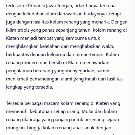
terletak di Provinsi Jawa Tengah, tidak hanya terkenal
dengan keindahan alam dan warisan budayanya, tetapi
juga dengan fasilitas kolam renang yang menarik. Dengan
iklim tropis yang panas sepanjang tahun, kolam renang di
Klaten menjadi tempat yang sempurna untuk
menghilangkan kelelahan dan menghabiskan waktu
berkualitas dengan keluarga dan teman-teman. Kolam
renang modern dan bersih di Klaten menawarkan
pengalaman berenang yang menyegarkan, sambil
menikmati pemandangan alami yang indah dan fasilitas
lengkap yang tersedia.
Tersedia berbagai macam kolam renang di Klaten yang
memenuhi kebutuhan setiap orang. Mulai dari kolam
renang olahraga yang panjang untuk berenang sejauh
mungkin, hingga kolam renang anak-anak dengan