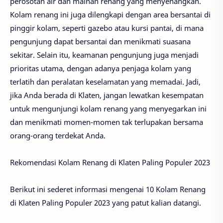
perosotan air dan mainan renang yang menyenangkan.
Kolam renang ini juga dilengkapi dengan area bersantai di
pinggir kolam, seperti gazebo atau kursi pantai, di mana
pengunjung dapat bersantai dan menikmati suasana
sekitar. Selain itu, keamanan pengunjung juga menjadi
prioritas utama, dengan adanya penjaga kolam yang
terlatih dan peralatan keselamatan yang memadai. Jadi,
jika Anda berada di Klaten, jangan lewatkan kesempatan
untuk mengunjungi kolam renang yang menyegarkan ini
dan menikmati momen-momen tak terlupakan bersama
orang-orang terdekat Anda.
Rekomendasi Kolam Renang di Klaten Paling Populer 2023
Berikut ini sederet informasi mengenai 10 Kolam Renang
di Klaten Paling Populer 2023 yang patut kalian datangi.