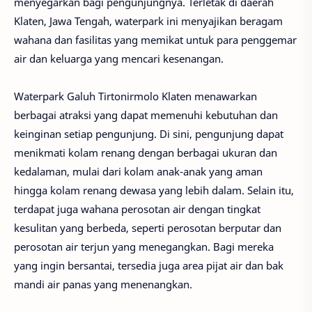
menyegarkan bagi pengunjungnya. Terletak di daerah
Klaten, Jawa Tengah, waterpark ini menyajikan beragam
wahana dan fasilitas yang memikat untuk para penggemar
air dan keluarga yang mencari kesenangan.
Waterpark Galuh Tirtonirmolo Klaten menawarkan
berbagai atraksi yang dapat memenuhi kebutuhan dan
keinginan setiap pengunjung. Di sini, pengunjung dapat
menikmati kolam renang dengan berbagai ukuran dan
kedalaman, mulai dari kolam anak-anak yang aman
hingga kolam renang dewasa yang lebih dalam. Selain itu,
terdapat juga wahana perosotan air dengan tingkat
kesulitan yang berbeda, seperti perosotan berputar dan
perosotan air terjun yang menegangkan. Bagi mereka
yang ingin bersantai, tersedia juga area pijat air dan bak
mandi air panas yang menenangkan.