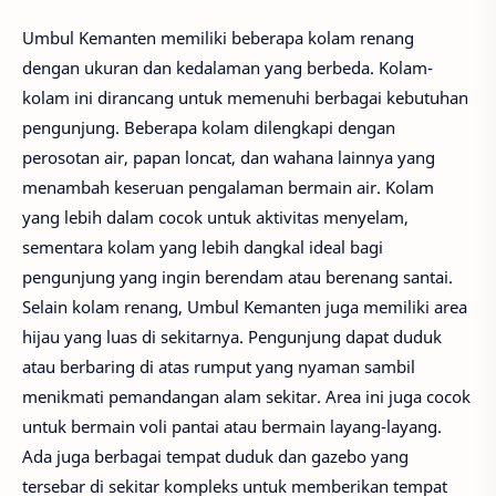
Umbul Kemanten memiliki beberapa kolam renang
dengan ukuran dan kedalaman yang berbeda. Kolam-
kolam ini dirancang untuk memenuhi berbagai kebutuhan
pengunjung. Beberapa kolam dilengkapi dengan
perosotan air, papan loncat, dan wahana lainnya yang
menambah keseruan pengalaman bermain air. Kolam
yang lebih dalam cocok untuk aktivitas menyelam,
sementara kolam yang lebih dangkal ideal bagi
pengunjung yang ingin berendam atau berenang santai.
Selain kolam renang, Umbul Kemanten juga memiliki area
hijau yang luas di sekitarnya. Pengunjung dapat duduk
atau berbaring di atas rumput yang nyaman sambil
menikmati pemandangan alam sekitar. Area ini juga cocok
untuk bermain voli pantai atau bermain layang-layang.
Ada juga berbagai tempat duduk dan gazebo yang
tersebar di sekitar kompleks untuk memberikan tempat