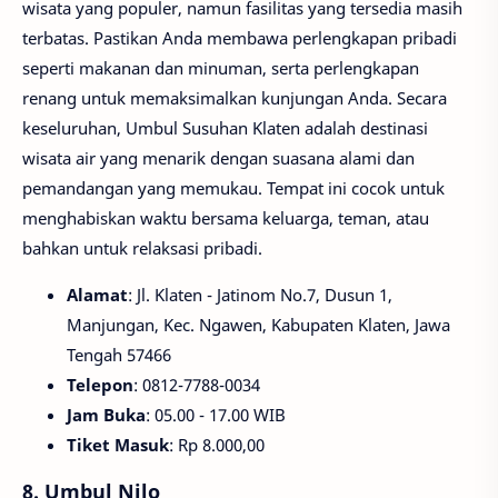
wisata yang populer, namun fasilitas yang tersedia masih
terbatas. Pastikan Anda membawa perlengkapan pribadi
seperti makanan dan minuman, serta perlengkapan
renang untuk memaksimalkan kunjungan Anda. Secara
keseluruhan, Umbul Susuhan Klaten adalah destinasi
wisata air yang menarik dengan suasana alami dan
pemandangan yang memukau. Tempat ini cocok untuk
menghabiskan waktu bersama keluarga, teman, atau
bahkan untuk relaksasi pribadi.
Alamat
: Jl. Klaten - Jatinom No.7, Dusun 1,
Manjungan, Kec. Ngawen, Kabupaten Klaten, Jawa
Tengah 57466
Telepon
: 0812-7788-0034
Jam Buka
: 05.00 - 17.00 WIB
Tiket Masuk
: Rp 8.000,00
8. Umbul Nilo