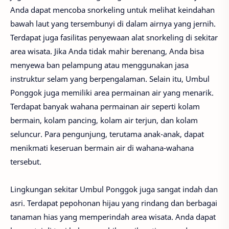
Anda dapat mencoba snorkeling untuk melihat keindahan
bawah laut yang tersembunyi di dalam airnya yang jernih.
Terdapat juga fasilitas penyewaan alat snorkeling di sekitar
area wisata. Jika Anda tidak mahir berenang, Anda bisa
menyewa ban pelampung atau menggunakan jasa
instruktur selam yang berpengalaman. Selain itu, Umbul
Ponggok juga memiliki area permainan air yang menarik.
Terdapat banyak wahana permainan air seperti kolam
bermain, kolam pancing, kolam air terjun, dan kolam
seluncur. Para pengunjung, terutama anak-anak, dapat
menikmati keseruan bermain air di wahana-wahana
tersebut.
Lingkungan sekitar Umbul Ponggok juga sangat indah dan
asri. Terdapat pepohonan hijau yang rindang dan berbagai
tanaman hias yang memperindah area wisata. Anda dapat