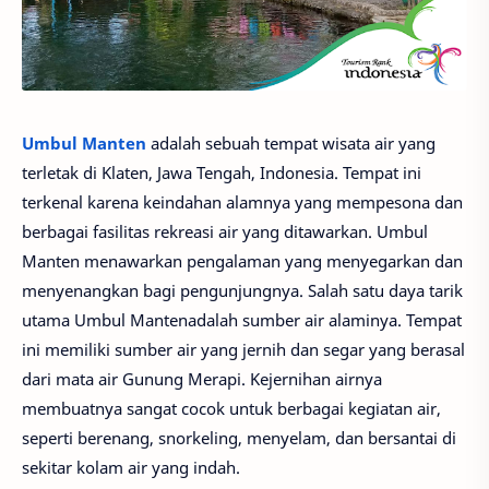
Umbul Manten
adalah sebuah tempat wisata air yang
terletak di Klaten, Jawa Tengah, Indonesia. Tempat ini
terkenal karena keindahan alamnya yang mempesona dan
berbagai fasilitas rekreasi air yang ditawarkan. Umbul
Manten menawarkan pengalaman yang menyegarkan dan
menyenangkan bagi pengunjungnya. Salah satu daya tarik
utama Umbul Mantenadalah sumber air alaminya. Tempat
ini memiliki sumber air yang jernih dan segar yang berasal
dari mata air Gunung Merapi. Kejernihan airnya
membuatnya sangat cocok untuk berbagai kegiatan air,
seperti berenang, snorkeling, menyelam, dan bersantai di
sekitar kolam air yang indah.